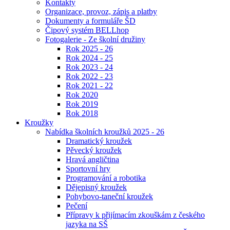
Kontakty
Organizace, provoz, zápis a platby
Dokumenty a formuláře ŠD
Čipový systém BELLhop
Fotogalerie - Ze školní družiny
Rok 2025 - 26
Rok 2024 - 25
Rok 2023 - 24
Rok 2022 - 23
Rok 2021 - 22
Rok 2020
Rok 2019
Rok 2018
Kroužky
Nabídka školních kroužků 2025 - 26
Dramatický kroužek
Pěvecký kroužek
Hravá angličtina
Sportovní hry
Programování a robotika
Dějepisný kroužek
Pohybovo-taneční kroužek
Pečení
Přípravy k přijímacím zkouškám z českého
jazyka na SŠ