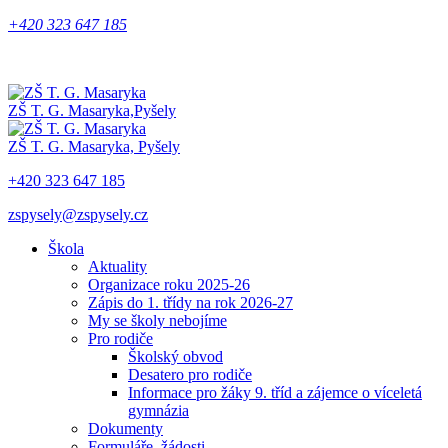
+420 323 647 185
ZŠ T. G. Masaryka,
Pyšely
ZŠ T. G. Masaryka,
Pyšely
+420 323 647 185
zspysely@zspysely.cz
Škola
Aktuality
Organizace roku 2025-26
Zápis do 1. třídy na rok 2026-27
My se školy nebojíme
Pro rodiče
Školský obvod
Desatero pro rodiče
Informace pro žáky 9. tříd a zájemce o víceletá
gymnázia
Dokumenty
Formuláře, žádosti