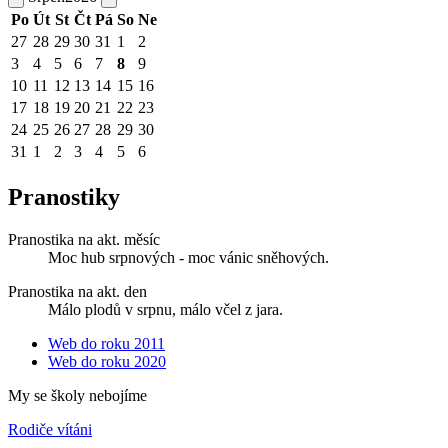
Po
Út
St
Čt
Pá
So
Ne
27
28
29
30
31
1
2
3
4
5
6
7
8
9
10
11
12
13
14
15
16
17
18
19
20
21
22
23
24
25
26
27
28
29
30
31
1
2
3
4
5
6
Pranostiky
Pranostika na akt. měsíc
Moc hub srpnových - moc vánic sněhových.
Pranostika na akt. den
Málo plodů v srpnu, málo včel z jara.
Web do roku 2011
Web do roku 2020
My se školy nebojíme
Rodiče vítáni