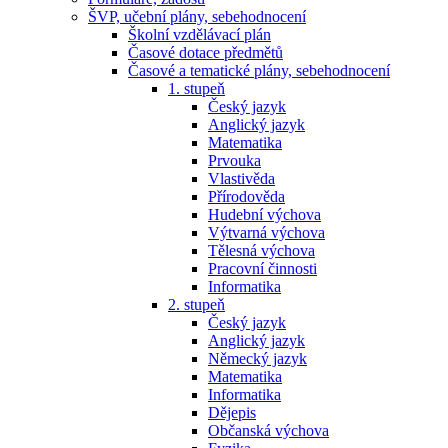
ŠVP, učební plány, sebehodnocení
Školní vzdělávací plán
Časové dotace předmětů
Časové a tematické plány, sebehodnocení
1. stupeň
Český jazyk
Anglický jazyk
Matematika
Prvouka
Vlastivěda
Přírodověda
Hudební výchova
Výtvarná výchova
Tělesná výchova
Pracovní činnosti
Informatika
2. stupeň
Český jazyk
Anglický jazyk
Německý jazyk
Matematika
Informatika
Dějepis
Občanská výchova