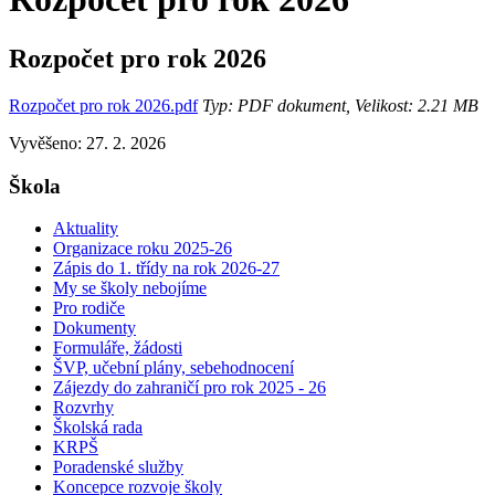
Rozpočet pro rok 2026
Rozpočet pro rok 2026.pdf
Typ: PDF dokument, Velikost: 2.21 MB
Vyvěšeno: 27. 2. 2026
Škola
Aktuality
Organizace roku 2025-26
Zápis do 1. třídy na rok 2026-27
My se školy nebojíme
Pro rodiče
Dokumenty
Formuláře, žádosti
ŠVP, učební plány, sebehodnocení
Zájezdy do zahraničí pro rok 2025 - 26
Rozvrhy
Školská rada
KRPŠ
Poradenské služby
Koncepce rozvoje školy