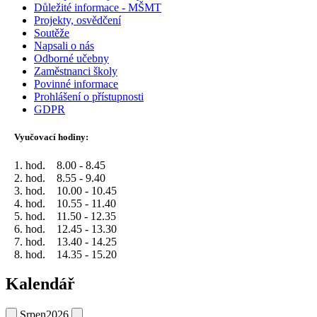
Důležité informace - MŠMT
Projekty, osvědčení
Soutěže
Napsali o nás
Odborné učebny
Zaměstnanci školy
Povinné informace
Prohlášení o přístupnosti
GDPR
Vyučovací hodiny:
1. hod. 8.00 - 8.45
2. hod. 8.55 - 9.40
3. hod. 10.00 - 10.45
4. hod. 10.55 - 11.40
5. hod. 11.50 - 12.35
6. hod. 12.45 - 13.30
7. hod. 13.40 - 14.25
8. hod. 14.35 - 15.20
Kalendář
Srpen
2026