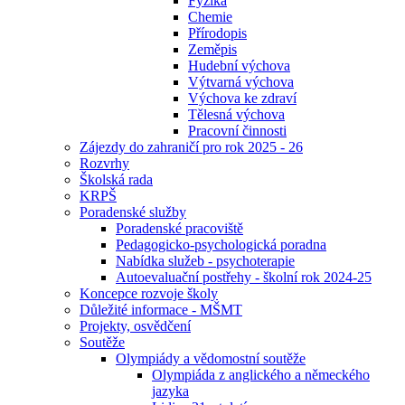
Fyzika
Chemie
Přírodopis
Zeměpis
Hudební výchova
Výtvarná výchova
Výchova ke zdraví
Tělesná výchova
Pracovní činnosti
Zájezdy do zahraničí pro rok 2025 - 26
Rozvrhy
Školská rada
KRPŠ
Poradenské služby
Poradenské pracoviště
Pedagogicko-psychologická poradna
Nabídka služeb - psychoterapie
Autoevaluační postřehy - školní rok 2024-25
Koncepce rozvoje školy
Důležité informace - MŠMT
Projekty, osvědčení
Soutěže
Olympiády a vědomostní soutěže
Olympiáda z anglického a německého
jazyka