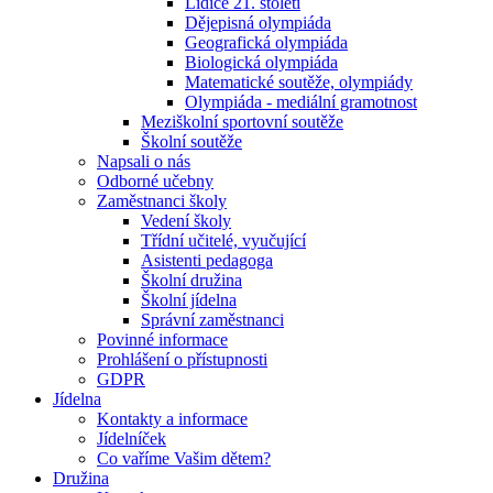
Lidice 21. století
Dějepisná olympiáda
Geografická olympiáda
Biologická olympiáda
Matematické soutěže, olympiády
Olympiáda - mediální gramotnost
Meziškolní sportovní soutěže
Školní soutěže
Napsali o nás
Odborné učebny
Zaměstnanci školy
Vedení školy
Třídní učitelé, vyučující
Asistenti pedagoga
Školní družina
Školní jídelna
Správní zaměstnanci
Povinné informace
Prohlášení o přístupnosti
GDPR
Jídelna
Kontakty a informace
Jídelníček
Co vaříme Vašim dětem?
Družina