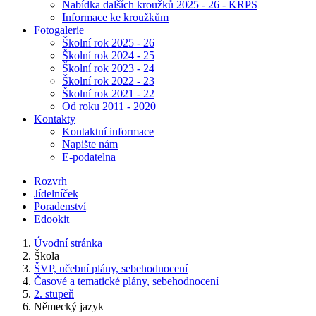
Nabídka dalších kroužků 2025 - 26 - KRPŠ
Informace ke kroužkům
Fotogalerie
Školní rok 2025 - 26
Školní rok 2024 - 25
Školní rok 2023 - 24
Školní rok 2022 - 23
Školní rok 2021 - 22
Od roku 2011 - 2020
Kontakty
Kontaktní informace
Napište nám
E-podatelna
Rozvrh
Jídelníček
Poradenství
Edookit
Úvodní stránka
Škola
ŠVP, učební plány, sebehodnocení
Časové a tematické plány, sebehodnocení
2. stupeň
Německý jazyk