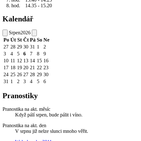
8. hod. 14.35 - 15.20
Kalendář
Srpen
2026
Po
Út
St
Čt
Pá
So
Ne
27
28
29
30
31
1
2
3
4
5
6
7
8
9
10
11
12
13
14
15
16
17
18
19
20
21
22
23
24
25
26
27
28
29
30
31
1
2
3
4
5
6
Pranostiky
Pranostika na akt. měsíc
Když pálí srpen, bude pálit i víno.
Pranostika na akt. den
V srpnu již nelze slunci mnoho věřit.