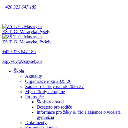
+420 323 647 185
ZŠ T. G. Masaryka,
Pyšely
ZŠ T. G. Masaryka,
Pyšely
+420 323 647 185
zspysely@zspysely.cz
Škola
Aktuality
Organizace roku 2025-26
Zápis do 1. třídy na rok 2026-27
My se školy nebojíme
Pro rodiče
Školský obvod
Desatero pro rodiče
Informace pro žáky 9. tříd a zájemce o víceletá
gymnázia
Dokumenty
Formuláře, žádosti