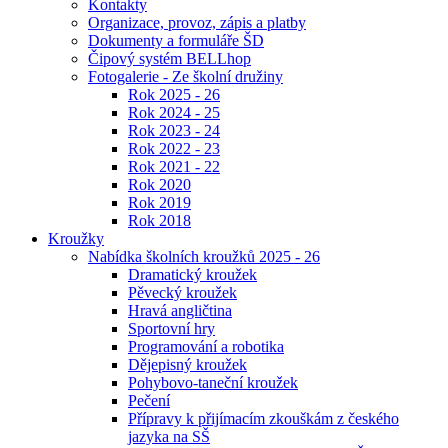
Kontakty
Organizace, provoz, zápis a platby
Dokumenty a formuláře ŠD
Čipový systém BELLhop
Fotogalerie - Ze školní družiny
Rok 2025 - 26
Rok 2024 - 25
Rok 2023 - 24
Rok 2022 - 23
Rok 2021 - 22
Rok 2020
Rok 2019
Rok 2018
Kroužky
Nabídka školních kroužků 2025 - 26
Dramatický kroužek
Pěvecký kroužek
Hravá angličtina
Sportovní hry
Programování a robotika
Dějepisný kroužek
Pohybovo-taneční kroužek
Pečení
Přípravy k přijímacím zkouškám z českého
jazyka na SŠ