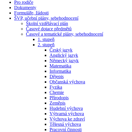
Pro rodiče
Dokumenty
Formuláře, žádosti
ŠVP, učební plány, sebehodnocení
Školní vzdělávací plán
Časové dotace předmětů
Časové a tematické plány, sebehodnocení
1. stupeň
2. stupeň
Český jazyk
Anglický jazyk
Německý jazyk
Matematika
Informatika
Dějepis
Občanská výchova
Fyzika
Chemie
Přírodopis
Zeměpis
Hudební výchova
Výtvarná výchova
Výchova ke zdraví
Tělesná výchova
Pracovní činnosti