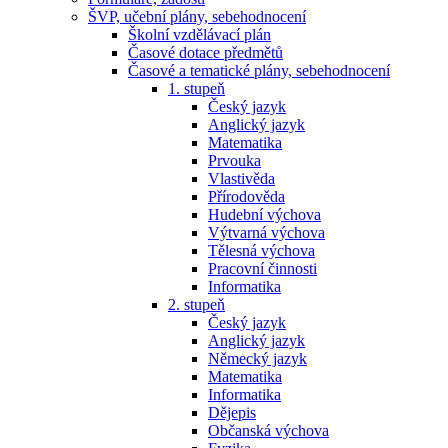
ŠVP, učební plány, sebehodnocení
Školní vzdělávací plán
Časové dotace předmětů
Časové a tematické plány, sebehodnocení
1. stupeň
Český jazyk
Anglický jazyk
Matematika
Prvouka
Vlastivěda
Přírodověda
Hudební výchova
Výtvarná výchova
Tělesná výchova
Pracovní činnosti
Informatika
2. stupeň
Český jazyk
Anglický jazyk
Německý jazyk
Matematika
Informatika
Dějepis
Občanská výchova