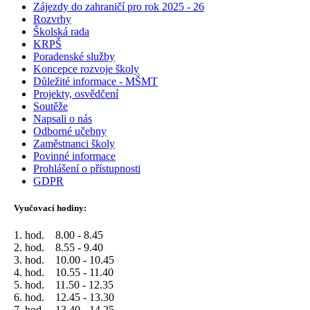
Zájezdy do zahraničí pro rok 2025 - 26
Rozvrhy
Školská rada
KRPŠ
Poradenské služby
Koncepce rozvoje školy
Důležité informace - MŠMT
Projekty, osvědčení
Soutěže
Napsali o nás
Odborné učebny
Zaměstnanci školy
Povinné informace
Prohlášení o přístupnosti
GDPR
Vyučovací hodiny:
1. hod. 8.00 - 8.45
2. hod. 8.55 - 9.40
3. hod. 10.00 - 10.45
4. hod. 10.55 - 11.40
5. hod. 11.50 - 12.35
6. hod. 12.45 - 13.30
7. hod. 13.40 - 14.25