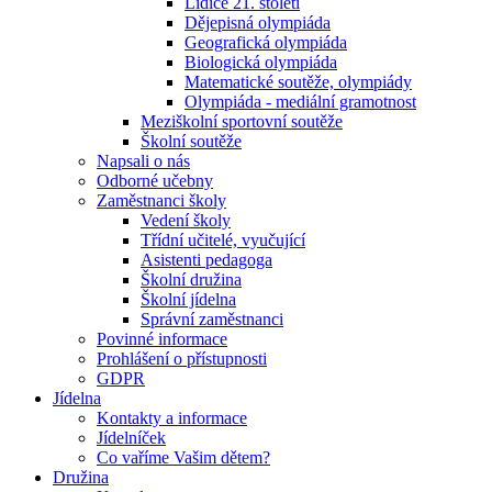
Lidice 21. století
Dějepisná olympiáda
Geografická olympiáda
Biologická olympiáda
Matematické soutěže, olympiády
Olympiáda - mediální gramotnost
Meziškolní sportovní soutěže
Školní soutěže
Napsali o nás
Odborné učebny
Zaměstnanci školy
Vedení školy
Třídní učitelé, vyučující
Asistenti pedagoga
Školní družina
Školní jídelna
Správní zaměstnanci
Povinné informace
Prohlášení o přístupnosti
GDPR
Jídelna
Kontakty a informace
Jídelníček
Co vaříme Vašim dětem?
Družina