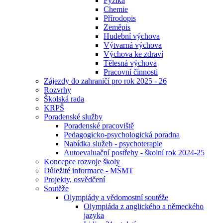
Fyzika
Chemie
Přírodopis
Zeměpis
Hudební výchova
Výtvarná výchova
Výchova ke zdraví
Tělesná výchova
Pracovní činnosti
Zájezdy do zahraničí pro rok 2025 - 26
Rozvrhy
Školská rada
KRPŠ
Poradenské služby
Poradenské pracoviště
Pedagogicko-psychologická poradna
Nabídka služeb - psychoterapie
Autoevaluační postřehy - školní rok 2024-25
Koncepce rozvoje školy
Důležité informace - MŠMT
Projekty, osvědčení
Soutěže
Olympiády a vědomostní soutěže
Olympiáda z anglického a německého
jazyka