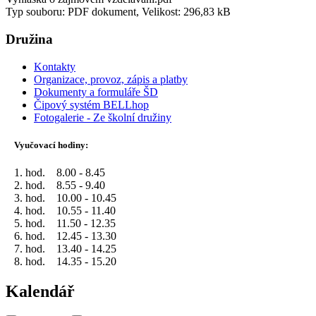
Typ souboru: PDF dokument, Velikost: 296,83 kB
Družina
Kontakty
Organizace, provoz, zápis a platby
Dokumenty a formuláře ŠD
Čipový systém BELLhop
Fotogalerie - Ze školní družiny
Vyučovací hodiny:
1. hod. 8.00 - 8.45
2. hod. 8.55 - 9.40
3. hod. 10.00 - 10.45
4. hod. 10.55 - 11.40
5. hod. 11.50 - 12.35
6. hod. 12.45 - 13.30
7. hod. 13.40 - 14.25
8. hod. 14.35 - 15.20
Kalendář