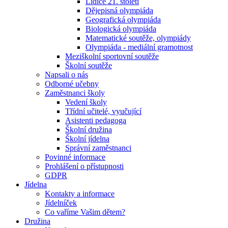
Lidice 21. století
Dějepisná olympiáda
Geografická olympiáda
Biologická olympiáda
Matematické soutěže, olympiády
Olympiáda - mediální gramotnost
Meziškolní sportovní soutěže
Školní soutěže
Napsali o nás
Odborné učebny
Zaměstnanci školy
Vedení školy
Třídní učitelé, vyučující
Asistenti pedagoga
Školní družina
Školní jídelna
Správní zaměstnanci
Povinné informace
Prohlášení o přístupnosti
GDPR
Jídelna
Kontakty a informace
Jídelníček
Co vaříme Vašim dětem?
Družina