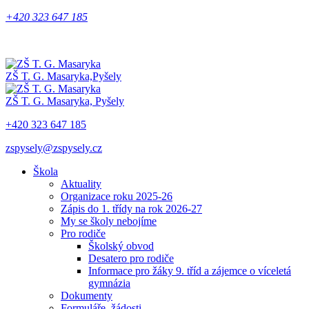
+420 323 647 185
ZŠ T. G. Masaryka,
Pyšely
ZŠ T. G. Masaryka,
Pyšely
+420 323 647 185
zspysely@zspysely.cz
Škola
Aktuality
Organizace roku 2025-26
Zápis do 1. třídy na rok 2026-27
My se školy nebojíme
Pro rodiče
Školský obvod
Desatero pro rodiče
Informace pro žáky 9. tříd a zájemce o víceletá
gymnázia
Dokumenty
Formuláře, žádosti