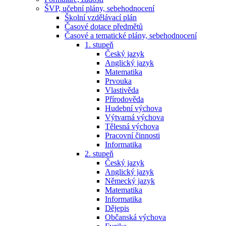
ŠVP, učební plány, sebehodnocení
Školní vzdělávací plán
Časové dotace předmětů
Časové a tematické plány, sebehodnocení
1. stupeň
Český jazyk
Anglický jazyk
Matematika
Prvouka
Vlastivěda
Přírodověda
Hudební výchova
Výtvarná výchova
Tělesná výchova
Pracovní činnosti
Informatika
2. stupeň
Český jazyk
Anglický jazyk
Německý jazyk
Matematika
Informatika
Dějepis
Občanská výchova