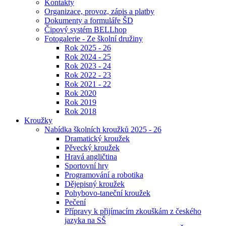
Kontakty
Organizace, provoz, zápis a platby
Dokumenty a formuláře ŠD
Čipový systém BELLhop
Fotogalerie - Ze školní družiny
Rok 2025 - 26
Rok 2024 - 25
Rok 2023 - 24
Rok 2022 - 23
Rok 2021 - 22
Rok 2020
Rok 2019
Rok 2018
Kroužky
Nabídka školních kroužků 2025 - 26
Dramatický kroužek
Pěvecký kroužek
Hravá angličtina
Sportovní hry
Programování a robotika
Dějepisný kroužek
Pohybovo-taneční kroužek
Pečení
Přípravy k přijímacím zkouškám z českého
jazyka na SŠ