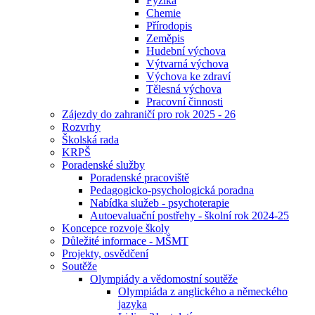
Fyzika
Chemie
Přírodopis
Zeměpis
Hudební výchova
Výtvarná výchova
Výchova ke zdraví
Tělesná výchova
Pracovní činnosti
Zájezdy do zahraničí pro rok 2025 - 26
Rozvrhy
Školská rada
KRPŠ
Poradenské služby
Poradenské pracoviště
Pedagogicko-psychologická poradna
Nabídka služeb - psychoterapie
Autoevaluační postřehy - školní rok 2024-25
Koncepce rozvoje školy
Důležité informace - MŠMT
Projekty, osvědčení
Soutěže
Olympiády a vědomostní soutěže
Olympiáda z anglického a německého
jazyka