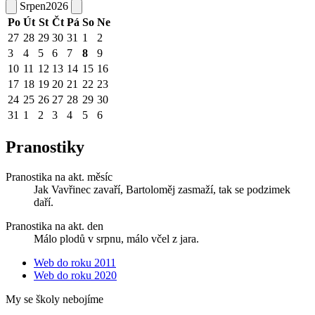
Srpen
2026
Po
Út
St
Čt
Pá
So
Ne
27
28
29
30
31
1
2
3
4
5
6
7
8
9
10
11
12
13
14
15
16
17
18
19
20
21
22
23
24
25
26
27
28
29
30
31
1
2
3
4
5
6
Pranostiky
Pranostika na akt. měsíc
Jak Vavřinec zavaří, Bartoloměj zasmaží, tak se podzimek
daří.
Pranostika na akt. den
Málo plodů v srpnu, málo včel z jara.
Web do roku 2011
Web do roku 2020
My se školy nebojíme