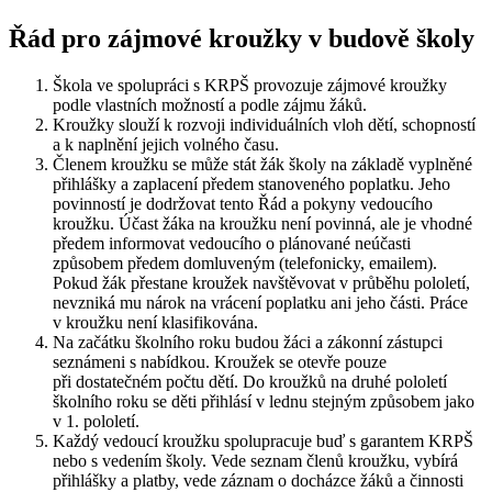
Řád pro zájmové kroužky v budově školy
Škola ve spolupráci s KRPŠ provozuje zájmové kroužky
podle vlastních možností a podle zájmu žáků.
Kroužky slouží k rozvoji individuálních vloh dětí, schopností
a k naplnění jejich volného času.
Členem kroužku se může stát žák školy na základě vyplněné
přihlášky a zaplacení předem stanoveného poplatku. Jeho
povinností je dodržovat tento Řád a pokyny vedoucího
kroužku. Účast žáka na kroužku není povinná, ale je vhodné
předem informovat vedoucího o plánované neúčasti
způsobem předem domluveným (telefonicky, emailem).
Pokud žák přestane kroužek navštěvovat v průběhu pololetí,
nevzniká mu nárok na vrácení poplatku ani jeho části. Práce
v kroužku není klasifikována.
Na začátku školního roku budou žáci a zákonní zástupci
seznámeni s nabídkou. Kroužek se otevře pouze
při dostatečném počtu dětí. Do kroužků na druhé pololetí
školního roku se děti přihlásí v lednu stejným způsobem jako
v 1. pololetí.
Každý vedoucí kroužku spolupracuje buď s garantem KRPŠ
nebo s vedením školy. Vede seznam členů kroužku, vybírá
přihlášky a platby, vede záznam o docházce žáků a činnosti