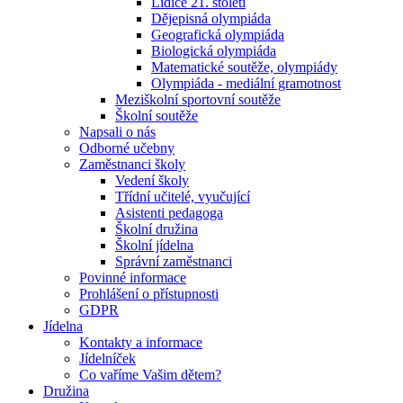
Lidice 21. století
Dějepisná olympiáda
Geografická olympiáda
Biologická olympiáda
Matematické soutěže, olympiády
Olympiáda - mediální gramotnost
Meziškolní sportovní soutěže
Školní soutěže
Napsali o nás
Odborné učebny
Zaměstnanci školy
Vedení školy
Třídní učitelé, vyučující
Asistenti pedagoga
Školní družina
Školní jídelna
Správní zaměstnanci
Povinné informace
Prohlášení o přístupnosti
GDPR
Jídelna
Kontakty a informace
Jídelníček
Co vaříme Vašim dětem?
Družina