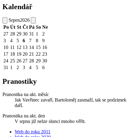
Kalendář
Srpen
2026
Po
Út
St
Čt
Pá
So
Ne
27
28
29
30
31
1
2
3
4
5
6
7
8
9
10
11
12
13
14
15
16
17
18
19
20
21
22
23
24
25
26
27
28
29
30
31
1
2
3
4
5
6
Pranostiky
Pranostika na akt. měsíc
Jak Vavřinec zavaří, Bartoloměj zasmaží, tak se podzimek
daří.
Pranostika na akt. den
V srpnu již nelze slunci mnoho věřit.
Web do roku 2011