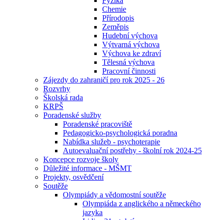
Fyzika
Chemie
Přírodopis
Zeměpis
Hudební výchova
Výtvarná výchova
Výchova ke zdraví
Tělesná výchova
Pracovní činnosti
Zájezdy do zahraničí pro rok 2025 - 26
Rozvrhy
Školská rada
KRPŠ
Poradenské služby
Poradenské pracoviště
Pedagogicko-psychologická poradna
Nabídka služeb - psychoterapie
Autoevaluační postřehy - školní rok 2024-25
Koncepce rozvoje školy
Důležité informace - MŠMT
Projekty, osvědčení
Soutěže
Olympiády a vědomostní soutěže
Olympiáda z anglického a německého
jazyka