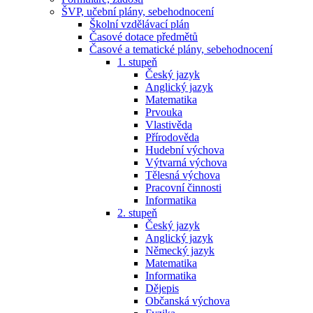
ŠVP, učební plány, sebehodnocení
Školní vzdělávací plán
Časové dotace předmětů
Časové a tematické plány, sebehodnocení
1. stupeň
Český jazyk
Anglický jazyk
Matematika
Prvouka
Vlastivěda
Přírodověda
Hudební výchova
Výtvarná výchova
Tělesná výchova
Pracovní činnosti
Informatika
2. stupeň
Český jazyk
Anglický jazyk
Německý jazyk
Matematika
Informatika
Dějepis
Občanská výchova