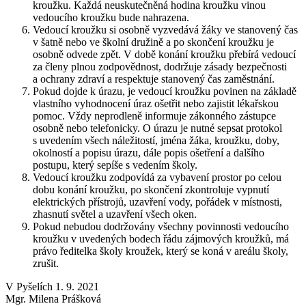
kroužku. Každá neuskutečněná hodina kroužku vinou
vedoucího kroužku bude nahrazena.
Vedoucí kroužku si osobně vyzvedává žáky ve stanovený čas
v šatně nebo ve školní družině a po skončení kroužku je
osobně odvede zpět. V době konání kroužku přebírá vedoucí
za členy plnou zodpovědnost, dodržuje zásady bezpečnosti
a ochrany zdraví a respektuje stanovený čas zaměstnání.
Pokud dojde k úrazu, je vedoucí kroužku povinen na základě
vlastního vyhodnocení úraz ošetřit nebo zajistit lékařskou
pomoc. Vždy neprodleně informuje zákonného zástupce
osobně nebo telefonicky. O úrazu je nutné sepsat protokol
s uvedením všech náležitostí, jména žáka, kroužku, doby,
okolností a popisu úrazu, dále popis ošetření a dalšího
postupu, který sepíše s vedením školy.
Vedoucí kroužku zodpovídá za vybavení prostor po celou
dobu konání kroužku, po skončení zkontroluje vypnutí
elektrických přístrojů, uzavření vody, pořádek v místnosti,
zhasnutí světel a uzavření všech oken.
Pokud nebudou dodržovány všechny povinnosti vedoucího
kroužku v uvedených bodech řádu zájmových kroužků, má
právo ředitelka školy kroužek, který se koná v areálu školy,
zrušit.
V Pyšelích 1. 9. 2021
Mgr. Milena Prášková