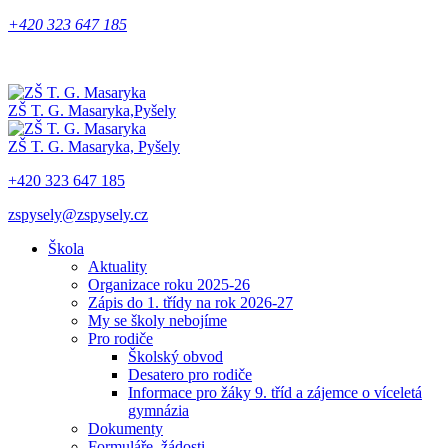
+420 323 647 185
ZŠ T. G. Masaryka,
Pyšely
ZŠ T. G. Masaryka,
Pyšely
+420 323 647 185
zspysely@zspysely.cz
Škola
Aktuality
Organizace roku 2025-26
Zápis do 1. třídy na rok 2026-27
My se školy nebojíme
Pro rodiče
Školský obvod
Desatero pro rodiče
Informace pro žáky 9. tříd a zájemce o víceletá
gymnázia
Dokumenty
Formuláře, žádosti