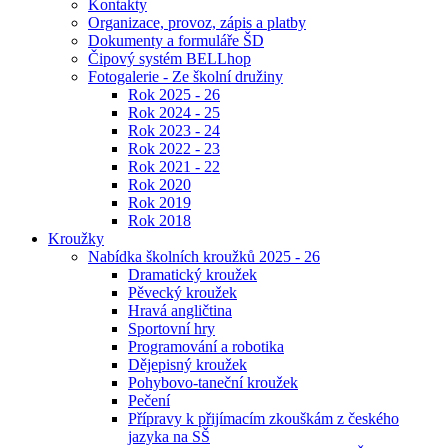
Kontakty
Organizace, provoz, zápis a platby
Dokumenty a formuláře ŠD
Čipový systém BELLhop
Fotogalerie - Ze školní družiny
Rok 2025 - 26
Rok 2024 - 25
Rok 2023 - 24
Rok 2022 - 23
Rok 2021 - 22
Rok 2020
Rok 2019
Rok 2018
Kroužky
Nabídka školních kroužků 2025 - 26
Dramatický kroužek
Pěvecký kroužek
Hravá angličtina
Sportovní hry
Programování a robotika
Dějepisný kroužek
Pohybovo-taneční kroužek
Pečení
Přípravy k přijímacím zkouškám z českého
jazyka na SŠ