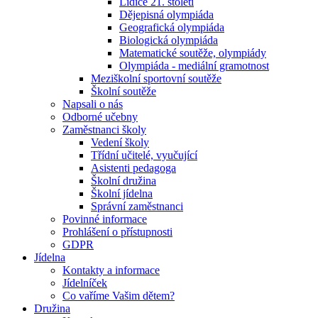
Lidice 21. století
Dějepisná olympiáda
Geografická olympiáda
Biologická olympiáda
Matematické soutěže, olympiády
Olympiáda - mediální gramotnost
Meziškolní sportovní soutěže
Školní soutěže
Napsali o nás
Odborné učebny
Zaměstnanci školy
Vedení školy
Třídní učitelé, vyučující
Asistenti pedagoga
Školní družina
Školní jídelna
Správní zaměstnanci
Povinné informace
Prohlášení o přístupnosti
GDPR
Jídelna
Kontakty a informace
Jídelníček
Co vaříme Vašim dětem?
Družina