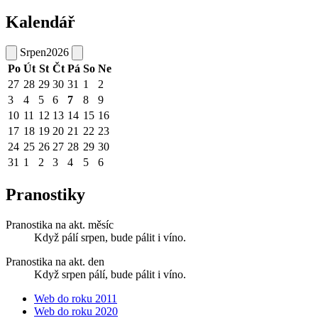
Kalendář
Srpen
2026
Po
Út
St
Čt
Pá
So
Ne
27
28
29
30
31
1
2
3
4
5
6
7
8
9
10
11
12
13
14
15
16
17
18
19
20
21
22
23
24
25
26
27
28
29
30
31
1
2
3
4
5
6
Pranostiky
Pranostika na akt. měsíc
Když pálí srpen, bude pálit i víno.
Pranostika na akt. den
Když srpen pálí, bude pálit i víno.
Web do roku 2011
Web do roku 2020