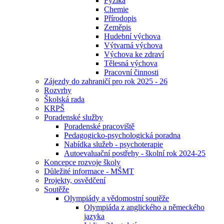
Fyzika
Chemie
Přírodopis
Zeměpis
Hudební výchova
Výtvarná výchova
Výchova ke zdraví
Tělesná výchova
Pracovní činnosti
Zájezdy do zahraničí pro rok 2025 - 26
Rozvrhy
Školská rada
KRPŠ
Poradenské služby
Poradenské pracoviště
Pedagogicko-psychologická poradna
Nabídka služeb - psychoterapie
Autoevaluační postřehy - školní rok 2024-25
Koncepce rozvoje školy
Důležité informace - MŠMT
Projekty, osvědčení
Soutěže
Olympiády a vědomostní soutěže
Olympiáda z anglického a německého
jazyka