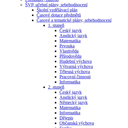
ŠVP, učební plány, sebehodnocení
Školní vzdělávací plán
Časové dotace předmětů
Časové a tematické plány, sebehodnocení
1. stupeň
Český jazyk
Anglický jazyk
Matematika
Prvouka
Vlastivěda
Přírodověda
Hudební výchova
Výtvarná výchova
Tělesná výchova
Pracovní činnosti
Informatika
2. stupeň
Český jazyk
Anglický jazyk
Německý jazyk
Matematika
Informatika
Dějepis
Občanská výchova