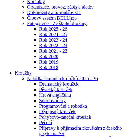
Kontakty
Organizace, provoz, zápis a platby
Dokumenty a formuláře ŠD
Čipový systém BELLhop
Fotogalerie - Ze školní družiny
Rok 2025 - 26
Rok 2024 - 25
Rok 2023 - 24
Rok 2022 - 23
Rok 2021 - 22
Rok 2020
Rok 2019
Rok 2018
Kroužky
Nabídka školních kroužků 2025 - 26
Dramatický kroužek
Pěvecký kroužek
Hravá angličtina
Sportovní hry
Programování a robotika
Dějepisný kroužek
Pohybovo-taneční kroužek
Pečení
Přípravy k přijímacím zkouškám z českého
jazyka na SŠ