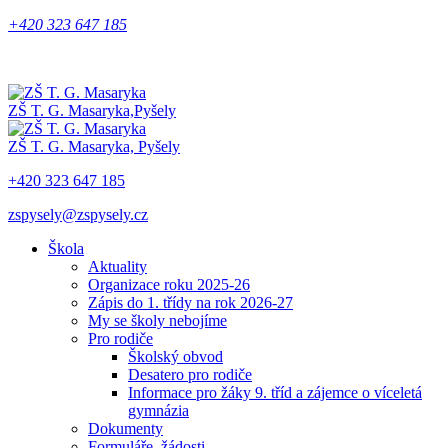
+420 323 647 185
ZŠ T. G. Masaryka,
Pyšely
ZŠ T. G. Masaryka,
Pyšely
+420 323 647 185
zspysely@zspysely.cz
Škola
Aktuality
Organizace roku 2025-26
Zápis do 1. třídy na rok 2026-27
My se školy nebojíme
Pro rodiče
Školský obvod
Desatero pro rodiče
Informace pro žáky 9. tříd a zájemce o víceletá
gymnázia
Dokumenty
Formuláře, žádosti