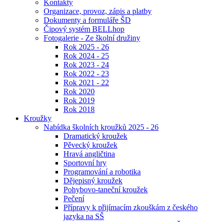
Kontakty
Organizace, provoz, zápis a platby
Dokumenty a formuláře ŠD
Čipový systém BELLhop
Fotogalerie - Ze školní družiny
Rok 2025 - 26
Rok 2024 - 25
Rok 2023 - 24
Rok 2022 - 23
Rok 2021 - 22
Rok 2020
Rok 2019
Rok 2018
Kroužky
Nabídka školních kroužků 2025 - 26
Dramatický kroužek
Pěvecký kroužek
Hravá angličtina
Sportovní hry
Programování a robotika
Dějepisný kroužek
Pohybovo-taneční kroužek
Pečení
Přípravy k přijímacím zkouškám z českého
jazyka na SŠ