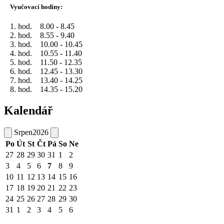
Vyučovací hodiny:
1. hod. 8.00 - 8.45
2. hod. 8.55 - 9.40
3. hod. 10.00 - 10.45
4. hod. 10.55 - 11.40
5. hod. 11.50 - 12.35
6. hod. 12.45 - 13.30
7. hod. 13.40 - 14.25
8. hod. 14.35 - 15.20
Kalendář
Srpen
2026
Po
Út
St
Čt
Pá
So
Ne
27
28
29
30
31
1
2
3
4
5
6
7
8
9
10
11
12
13
14
15
16
17
18
19
20
21
22
23
24
25
26
27
28
29
30
31
1
2
3
4
5
6