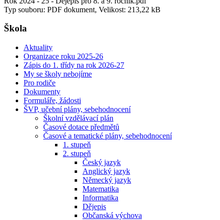
Rok 2024 - 25 - Dějepis pro 8. a 9. ročník.pdf
Typ souboru: PDF dokument, Velikost: 213,22 kB
Škola
Aktuality
Organizace roku 2025-26
Zápis do 1. třídy na rok 2026-27
My se školy nebojíme
Pro rodiče
Dokumenty
Formuláře, žádosti
ŠVP, učební plány, sebehodnocení
Školní vzdělávací plán
Časové dotace předmětů
Časové a tematické plány, sebehodnocení
1. stupeň
2. stupeň
Český jazyk
Anglický jazyk
Německý jazyk
Matematika
Informatika
Dějepis
Občanská výchova