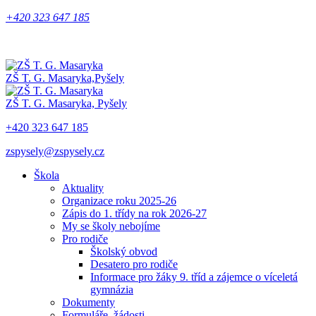
+420 323 647 185
ZŠ T. G. Masaryka,
Pyšely
ZŠ T. G. Masaryka,
Pyšely
+420 323 647 185
zspysely@zspysely.cz
Škola
Aktuality
Organizace roku 2025-26
Zápis do 1. třídy na rok 2026-27
My se školy nebojíme
Pro rodiče
Školský obvod
Desatero pro rodiče
Informace pro žáky 9. tříd a zájemce o víceletá
gymnázia
Dokumenty
Formuláře, žádosti