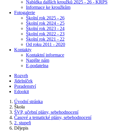
Nabídka dalších kroužků 2025 - 26 - KRPŠ
Informace ke kroužkům
Fotogalerie
Školní rok 2025 - 26
Školní rok 2024 - 25
Školní rok 2023 - 24
Školní rok 2022 - 23
Školní rok 2021 - 22
Od roku 2011 - 2020
Kontakty
Kontaktní informace
Napište nám
E-podatelna
Rozvrh
Jídelníček
Poradenství
Edookit
Úvodní stránka
Škola
ŠVP, učební plány, sebehodnocení
Časové a tematické plány, sebehodnocení
2. stupeň
Dějepis