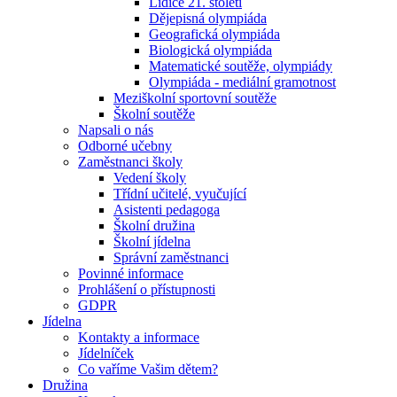
Lidice 21. století
Dějepisná olympiáda
Geografická olympiáda
Biologická olympiáda
Matematické soutěže, olympiády
Olympiáda - mediální gramotnost
Meziškolní sportovní soutěže
Školní soutěže
Napsali o nás
Odborné učebny
Zaměstnanci školy
Vedení školy
Třídní učitelé, vyučující
Asistenti pedagoga
Školní družina
Školní jídelna
Správní zaměstnanci
Povinné informace
Prohlášení o přístupnosti
GDPR
Jídelna
Kontakty a informace
Jídelníček
Co vaříme Vašim dětem?
Družina