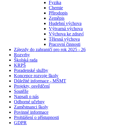
Fyzika
Chemie
Přírodopis
Zeměpis
Hudební výchova
Výtvarná výchova
Výchova ke zdraví
Tělesná výchova
Pracovní činnosti
Zájezdy do zahraničí pro rok 2025 - 26
Rozvrhy
Školská rada
KRPŠ
Poradenské služby
Koncepce rozvoje školy
Důležité informace - MŠMT
Projekty, osvědčení
Soutěže
Napsali o nás
Odborné učebny
Zaměstnanci školy
Povinné informace
Prohlášení o přístupnosti
GDPR