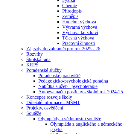
Fyzika
Chemie
Přírodopis
Zeměpis
Hudební výchova
Výtvarná výchova
Výchova ke zdraví
Tělesná výchova
Pracovní činnosti
Zájezdy do zahraničí pro rok 2025 - 26
Rozvrhy
Školská rada
KRPŠ
Poradenské služby
Poradenské pracoviště
Pedagogicko-psychologická poradna
Nabídka služeb - psychoterapie
Autoevaluační postřehy - školní rok 2024-25
Koncepce rozvoje školy
Důležité informace - MŠMT
Projekty, osvědčení
Soutěže
Olympiády a vědomostní soutěže
Olympiáda z anglického a německého
jazyka