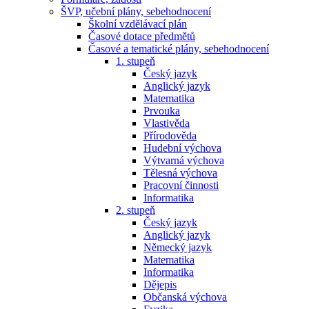
ŠVP, učební plány, sebehodnocení
Školní vzdělávací plán
Časové dotace předmětů
Časové a tematické plány, sebehodnocení
1. stupeň
Český jazyk
Anglický jazyk
Matematika
Prvouka
Vlastivěda
Přírodověda
Hudební výchova
Výtvarná výchova
Tělesná výchova
Pracovní činnosti
Informatika
2. stupeň
Český jazyk
Anglický jazyk
Německý jazyk
Matematika
Informatika
Dějepis
Občanská výchova