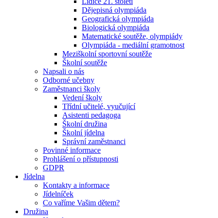
Lidice 21. století
Dějepisná olympiáda
Geografická olympiáda
Biologická olympiáda
Matematické soutěže, olympiády
Olympiáda - mediální gramotnost
Meziškolní sportovní soutěže
Školní soutěže
Napsali o nás
Odborné učebny
Zaměstnanci školy
Vedení školy
Třídní učitelé, vyučující
Asistenti pedagoga
Školní družina
Školní jídelna
Správní zaměstnanci
Povinné informace
Prohlášení o přístupnosti
GDPR
Jídelna
Kontakty a informace
Jídelníček
Co vaříme Vašim dětem?
Družina