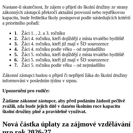
Nastane-li skutečnost, že zájem o přijetí do školní družiny ze strany
zákonných zástupců překročí aktuální provozní nebo rejstříkovou
kapacitu, bude ředitelka školy postupovat podle následujících kritérií
a prioritního pořadí:
1
. Žáci 1. , 2. a 3. ročníku
2.
Žáci 4. ročníku, kteří dojíždějí z místa trvalého bydliště
3.
Žáci 4. ročníku, kteří již mají v ŠD sourozence
4.
Žáci 4. ročníku podle věku – od nejmladšího
5.
Žáci 5. ročníku, kteří dojíždějí z místa trvalého bydliště
6.
Žáci 5. ročníku, kteří již mají v ŠD sourozence
7.
Žáci 5. ročníku podle věku – od nejmladšího
Zákonní zástupci budou o přijetí či nepřijetí žáka do školní družiny
informováni v posledním týdnu v srpnu.
Upozornění pro rodiče:
Žádáme zákonné zástupce, aby před podáním žádosti pečlivě
zvážili, zda bude jejich dítě v daném školním roce kapacitu
školní družiny plně a pravidelně využívat.
Nová částka úplaty za zájmové vzdělávání
pro rok 2026-27