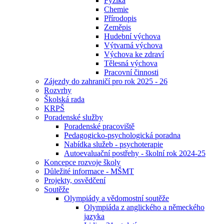
Fyzika
Chemie
Přírodopis
Zeměpis
Hudební výchova
Výtvarná výchova
Výchova ke zdraví
Tělesná výchova
Pracovní činnosti
Zájezdy do zahraničí pro rok 2025 - 26
Rozvrhy
Školská rada
KRPŠ
Poradenské služby
Poradenské pracoviště
Pedagogicko-psychologická poradna
Nabídka služeb - psychoterapie
Autoevaluační postřehy - školní rok 2024-25
Koncepce rozvoje školy
Důležité informace - MŠMT
Projekty, osvědčení
Soutěže
Olympiády a vědomostní soutěže
Olympiáda z anglického a německého
jazyka