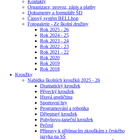
Kontakty
Organizace, provoz, zápis a platby
Dokumenty a formuláře ŠD
Čipový systém BELLhop
Fotogalerie - Ze školní družiny
Rok 2025 - 26
Rok 2024 - 25
Rok 2023 - 24
Rok 2022 - 23
Rok 2021 - 22
Rok 2020
Rok 2019
Rok 2018
Kroužky
Nabídka školních kroužků 2025 - 26
Dramatický kroužek
Pěvecký kroužek
Hravá angličtina
Sportovní hry
Programování a robotika
Dějepisný kroužek
Pohybovo-taneční kroužek
Pečení
Přípravy k přijímacím zkouškám z českého
jazyka na SŠ