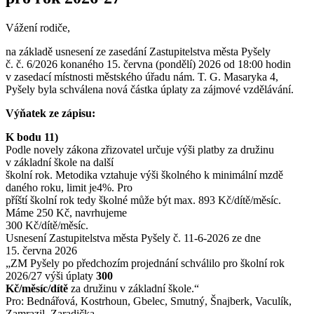
Vážení rodiče,
na základě usnesení ze zasedání Zastupitelstva města Pyšely
č. č. 6/2026 konaného 15. června (pondělí) 2026 od 18:00 hodin
v zasedací místnosti městského úřadu nám. T. G. Masaryka 4,
Pyšely byla schválena nová částka úplaty za zájmové vzdělávání.
Výňatek ze zápisu:
K bodu 11)
Podle novely zákona zřizovatel určuje výši platby za družinu
v základní škole na další
školní rok. Metodika vztahuje výši školného k minimální mzdě
daného roku, limit je4%. Pro
příští školní rok tedy školné může být max. 893 Kč/dítě/měsíc.
Máme 250 Kč, navrhujeme
300 Kč/dítě/měsíc.
Usnesení Zastupitelstva města Pyšely č. 11-6-2026 ze dne
15. června 2026
„ZM Pyšely po předchozím projednání schválilo pro školní rok
2026/27 výši úplaty
300
Kč/měsíc/dítě
za družinu v základní škole.“
Pro: Bednářová, Kostrhoun, Gbelec, Smutný, Šnajberk, Vaculík,
Zamrazil, Zaradička