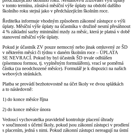
předcházejícího školního roku. Nestanoví-li zřizovatel výši úplaty
v tomto termínu, zůstává měsíční výše úplaty na období dalšího
školního roku stejná jako v předcházejícím školním roce.
Ředitelka informuje vhodným způsobem zákonné zástupce o výši
úplaty. Měsíční výše úplaty na účastníka v družině nesmí přesáhnout
4 % základní sazby minimální mzdy za měsíc, která je platná v době
stanovení měsíční výše úplaty.
Pokud je účastník ZV pouze nemocný nebo jinak omluvený ze ŠD
v některém měsíci či týdnu v daném školním roce – ÚPLATA
SE NEVRACÍ. Pokud by byl účastník ŠD trvale odhlášen
(písemnou formou, tj. vyplněným formulářem), vrací se poměrná
částka (za neodchozené měsíce). Formulář je k dispozici na našich
webových stránkách.
Platba se provádí bezhotovostně na účet školy ve dvou splátkách
a to následovně:
1) do konce měsíce října
2) do konce měsíce února
Vedoucí vychovatelka pravidelně kontroluje placení úhrady
v součinnosti s účetní školy, pokud jsou zákonní zástupci v prodlení
s placením, jedná s nimi. Pokud zákonní zástupci nereagují na ústní