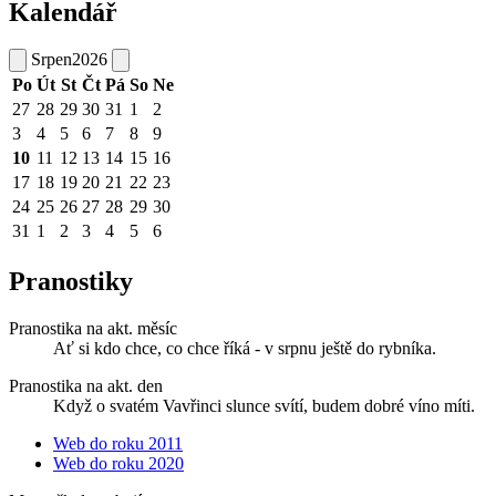
Kalendář
Srpen
2026
Po
Út
St
Čt
Pá
So
Ne
27
28
29
30
31
1
2
3
4
5
6
7
8
9
10
11
12
13
14
15
16
17
18
19
20
21
22
23
24
25
26
27
28
29
30
31
1
2
3
4
5
6
Pranostiky
Pranostika na akt. měsíc
Ať si kdo chce, co chce říká - v srpnu ještě do rybníka.
Pranostika na akt. den
Když o svatém Vavřinci slunce svítí, budem dobré víno míti.
Web do roku 2011
Web do roku 2020