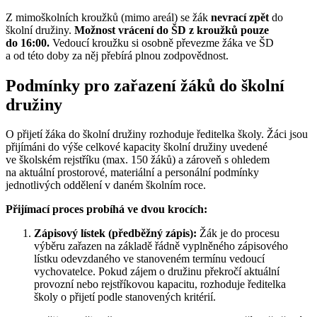
Z mimoškolních kroužků (mimo areál) se žák
nevrací zpět
do
školní družiny.
Možnost vrácení do ŠD z kroužků pouze
do 16:00.
Vedoucí kroužku si osobně převezme žáka ve ŠD
a od této doby za něj přebírá plnou zodpovědnost.
Podmínky pro zařazení žáků do školní
družiny
O přijetí žáka do školní družiny rozhoduje ředitelka školy. Žáci jsou
přijímáni do výše celkové kapacity školní družiny uvedené
ve školském rejstříku (max. 150 žáků) a zároveň s ohledem
na aktuální prostorové, materiální a personální podmínky
jednotlivých oddělení v daném školním roce.
Přijímací proces probíhá ve dvou krocích:
Zápisový lístek (předběžný zápis):
Žák je do procesu
výběru zařazen na základě řádně vyplněného zápisového
lístku odevzdaného ve stanoveném termínu vedoucí
vychovatelce. Pokud zájem o družinu překročí aktuální
provozní nebo rejstříkovou kapacitu, rozhoduje ředitelka
školy o přijetí podle stanovených kritérií.