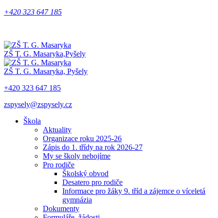
+420 323 647 185
ZŠ T. G. Masaryka,
Pyšely
ZŠ T. G. Masaryka,
Pyšely
+420 323 647 185
zspysely@zspysely.cz
Škola
Aktuality
Organizace roku 2025-26
Zápis do 1. třídy na rok 2026-27
My se školy nebojíme
Pro rodiče
Školský obvod
Desatero pro rodiče
Informace pro žáky 9. tříd a zájemce o víceletá
gymnázia
Dokumenty
Formuláře, žádosti