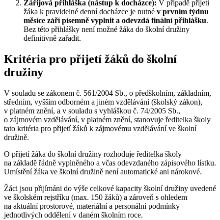
Zářijová přihláška (nástup k docházce):
V případě přijetí
žáka k pravidelné denní docházce je nutné
v prvním týdnu
měsíce září písemně vyplnit a odevzdá finální přihlášku
.
Bez této přihlášky není možné žáka do školní družiny
definitivně zařadit.
Kritéria pro přijetí žáků do školní
družiny
V souladu se zákonem č. 561/2004 Sb., o předškolním, základním,
středním, vyšším odborném a jiném vzdělávání (školský zákon),
v platném znění, a v souladu s vyhláškou č. 74/2005 Sb.,
o zájmovém vzdělávání, v platném znění, stanovuje ředitelka školy
tato kritéria pro přijetí žáků k zájmovému vzdělávání ve školní
družině.
O přijetí žáka do školní družiny rozhoduje ředitelka školy
na základě řádně vyplněného a včas odevzdaného zápisového lístku.
Umístění žáka ve školní družině není automatické ani nárokové.
Žáci jsou přijímáni do výše celkové kapacity školní družiny uvedené
ve školském rejstříku (max. 150 žáků) a zároveň s ohledem
na aktuální prostorové, materiální a personální podmínky
jednotlivých oddělení v daném školním roce.