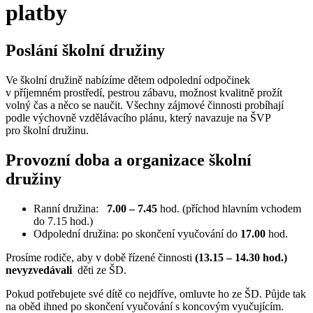
platby
Poslání školní družiny
Ve školní družině nabízíme dětem odpolední odpočinek
v příjemném prostředí, pestrou zábavu, možnost kvalitně prožít
volný čas a něco se naučit. Všechny zájmové činnosti probíhají
podle výchovně vzdělávacího plánu, který navazuje na ŠVP
pro školní družinu.
Provozní doba a organizace školní
družiny
Ranní družina:
7.00 – 7.45
hod. (příchod hlavním vchodem
do 7.15 hod.)
Odpolední družina: po skončení vyučování do
17.
00
hod.
Prosíme rodiče, aby v době řízené činnosti
(13.15 – 14.30 hod.)
nevyzvedávali
děti ze ŠD.
Pokud potřebujete své dítě co nejdříve, omluvte ho ze ŠD. Půjde tak
na oběd ihned po skončení vyučování s koncovým vyučujícím.