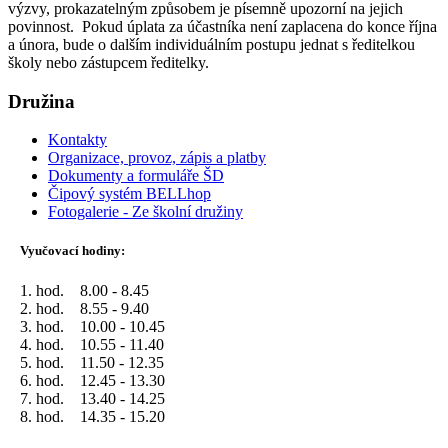
výzvy, prokazatelným způsobem je písemně upozorní na jejich
povinnost. Pokud úplata za účastníka není zaplacena do konce října
a února, bude o dalším individuálním postupu jednat s ředitelkou
školy nebo zástupcem ředitelky.
Družina
Kontakty
Organizace, provoz, zápis a platby
Dokumenty a formuláře ŠD
Čipový systém BELLhop
Fotogalerie - Ze školní družiny
Vyučovací hodiny:
1. hod. 8.00 - 8.45
2. hod. 8.55 - 9.40
3. hod. 10.00 - 10.45
4. hod. 10.55 - 11.40
5. hod. 11.50 - 12.35
6. hod. 12.45 - 13.30
7. hod. 13.40 - 14.25
8. hod. 14.35 - 15.20