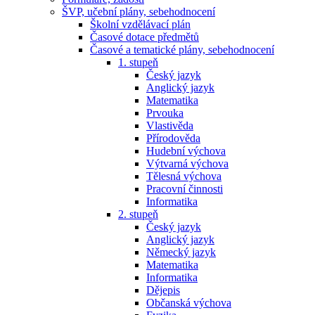
ŠVP, učební plány, sebehodnocení
Školní vzdělávací plán
Časové dotace předmětů
Časové a tematické plány, sebehodnocení
1. stupeň
Český jazyk
Anglický jazyk
Matematika
Prvouka
Vlastivěda
Přírodověda
Hudební výchova
Výtvarná výchova
Tělesná výchova
Pracovní činnosti
Informatika
2. stupeň
Český jazyk
Anglický jazyk
Německý jazyk
Matematika
Informatika
Dějepis
Občanská výchova