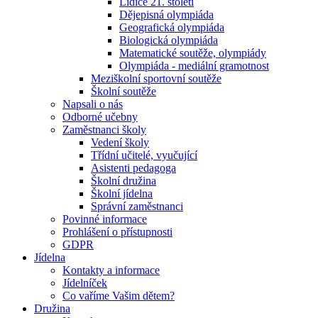
Lidice 21. století
Dějepisná olympiáda
Geografická olympiáda
Biologická olympiáda
Matematické soutěže, olympiády
Olympiáda - mediální gramotnost
Meziškolní sportovní soutěže
Školní soutěže
Napsali o nás
Odborné učebny
Zaměstnanci školy
Vedení školy
Třídní učitelé, vyučující
Asistenti pedagoga
Školní družina
Školní jídelna
Správní zaměstnanci
Povinné informace
Prohlášení o přístupnosti
GDPR
Jídelna
Kontakty a informace
Jídelníček
Co vaříme Vašim dětem?
Družina