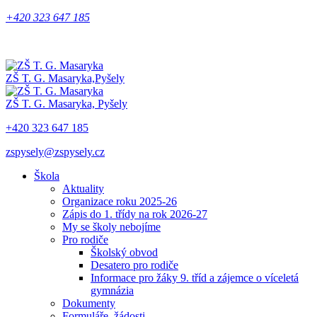
+420 323 647 185
ZŠ T. G. Masaryka,
Pyšely
ZŠ T. G. Masaryka,
Pyšely
+420 323 647 185
zspysely@zspysely.cz
Škola
Aktuality
Organizace roku 2025-26
Zápis do 1. třídy na rok 2026-27
My se školy nebojíme
Pro rodiče
Školský obvod
Desatero pro rodiče
Informace pro žáky 9. tříd a zájemce o víceletá
gymnázia
Dokumenty
Formuláře, žádosti