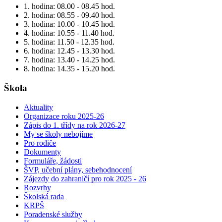
1. hodina: 08.00 - 08.45 hod.
2. hodina: 08.55 - 09.40 hod.
3. hodina: 10.00 - 10.45 hod.
4. hodina: 10.55 - 11.40 hod.
5. hodina: 11.50 - 12.35 hod.
6. hodina: 12.45 - 13.30 hod.
7. hodina: 13.40 - 14.25 hod.
8. hodina: 14.35 - 15.20 hod.
Škola
Aktuality
Organizace roku 2025-26
Zápis do 1. třídy na rok 2026-27
My se školy nebojíme
Pro rodiče
Dokumenty
Formuláře, žádosti
ŠVP, učební plány, sebehodnocení
Zájezdy do zahraničí pro rok 2025 - 26
Rozvrhy
Školská rada
KRPŠ
Poradenské služby