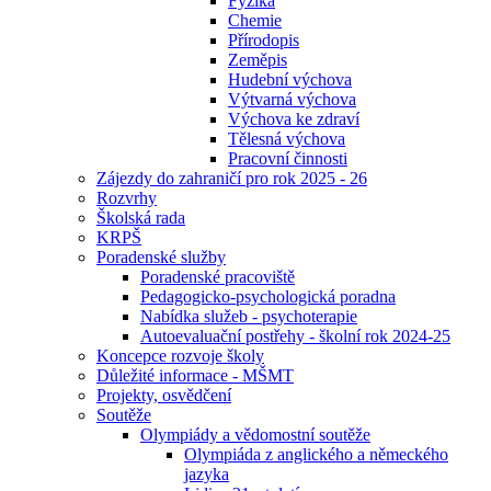
Fyzika
Chemie
Přírodopis
Zeměpis
Hudební výchova
Výtvarná výchova
Výchova ke zdraví
Tělesná výchova
Pracovní činnosti
Zájezdy do zahraničí pro rok 2025 - 26
Rozvrhy
Školská rada
KRPŠ
Poradenské služby
Poradenské pracoviště
Pedagogicko-psychologická poradna
Nabídka služeb - psychoterapie
Autoevaluační postřehy - školní rok 2024-25
Koncepce rozvoje školy
Důležité informace - MŠMT
Projekty, osvědčení
Soutěže
Olympiády a vědomostní soutěže
Olympiáda z anglického a německého
jazyka