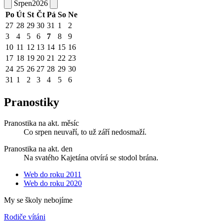
Srpen
2026
Po
Út
St
Čt
Pá
So
Ne
27
28
29
30
31
1
2
3
4
5
6
7
8
9
10
11
12
13
14
15
16
17
18
19
20
21
22
23
24
25
26
27
28
29
30
31
1
2
3
4
5
6
Pranostiky
Pranostika na akt. měsíc
Co srpen neuvaří, to už září nedosmaží.
Pranostika na akt. den
Na svatého Kajetána otvírá se stodol brána.
Web do roku 2011
Web do roku 2020
My se školy nebojíme
Rodiče vítáni