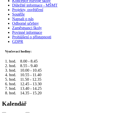
Koncepce rozvoje školy
Důležité informace - MŠMT
Projekty, osvědčení
Soutěže
Napsali o nás
Odborné učebny
Zaměstnanci školy
Povinné informace
Prohlášení o přístupnosti
GDPR
Vyučovací hodiny:
1. hod. 8.00 - 8.45
2. hod. 8.55 - 9.40
3. hod. 10.00 - 10.45
4. hod. 10.55 - 11.40
5. hod. 11.50 - 12.35
6. hod. 12.45 - 13.30
7. hod. 13.40 - 14.25
8. hod. 14.35 - 15.20
Kalendář