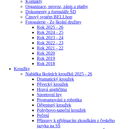
Kontakty
Organizace, provoz, zápis a platby
Dokumenty a formuláře ŠD
Čipový systém BELLhop
Fotogalerie - Ze školní družiny
Rok 2025 - 26
Rok 2024 - 25
Rok 2023 - 24
Rok 2022 - 23
Rok 2021 - 22
Rok 2020
Rok 2019
Rok 2018
Kroužky
Nabídka školních kroužků 2025 - 26
Dramatický kroužek
Pěvecký kroužek
Hravá angličtina
Sportovní hry
Programování a robotika
Dějepisný kroužek
Pohybovo-taneční kroužek
Pečení
Přípravy k přijímacím zkouškám z českého
jazyka na SŠ