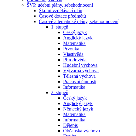
ŠVP, učební plány, sebehodnocení
Školní vzdělávací plán
Časové dotace předmětů
Časové a tematické plány, sebehodnocení
1. stupeň
Český jazyk
Anglický jazyk
Matematika
Prvouka
Vlastivěda
Přírodověda
Hudební výchova
Výtvarná výchova
Tělesná výchova
Pracovní činnosti
Informatika
2. stupeň
Český jazyk
Anglický jazyk
Německý jazyk
Matematika
Informatika
Dějepis
Občanská výchova