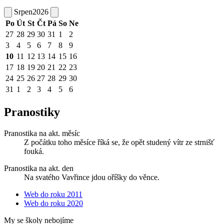
Srpen
2026
Po
Út
St
Čt
Pá
So
Ne
27
28
29
30
31
1
2
3
4
5
6
7
8
9
10
11
12
13
14
15
16
17
18
19
20
21
22
23
24
25
26
27
28
29
30
31
1
2
3
4
5
6
Pranostiky
Pranostika na akt. měsíc
Z počátku toho měsíce říká se, že opět studený vítr ze strnišť
fouká.
Pranostika na akt. den
Na svatého Vavřince jdou oříšky do věnce.
Web do roku 2011
Web do roku 2020
My se školy nebojíme