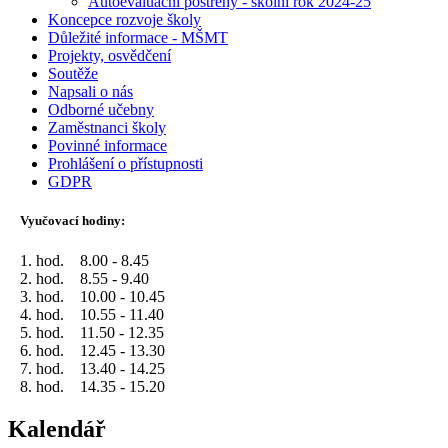
Autoevaluační postřehy - školní rok 2024-25
Koncepce rozvoje školy
Důležité informace - MŠMT
Projekty, osvědčení
Soutěže
Napsali o nás
Odborné učebny
Zaměstnanci školy
Povinné informace
Prohlášení o přístupnosti
GDPR
Vyučovací hodiny:
1. hod. 8.00 - 8.45
2. hod. 8.55 - 9.40
3. hod. 10.00 - 10.45
4. hod. 10.55 - 11.40
5. hod. 11.50 - 12.35
6. hod. 12.45 - 13.30
7. hod. 13.40 - 14.25
8. hod. 14.35 - 15.20
Kalendář