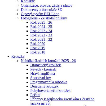
Kontakty
Organizace, provoz, zápis a platby
Dokumenty a formuláře ŠD
Čipový systém BELLhop
Fotogalerie - Ze školní družiny
Rok 2025 - 26
Rok 2024 - 25
Rok 2023 - 24
Rok 2022 - 23
Rok 2021 - 22
Rok 2020
Rok 2019
Rok 2018
Kroužky
Nabídka školních kroužků 2025 - 26
Dramatický kroužek
Pěvecký kroužek
Hravá angličtina
Sportovní hry
Programování a robotika
Dějepisný kroužek
Pohybovo-taneční kroužek
Pečení
Přípravy k přijímacím zkouškám z českého
jazyka na SŠ