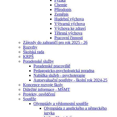
Fyzika
Chemie
Přírodopis
Zeměpis
Hudební výchova
Výtvarná výchova
Výchova ke zdraví
Tělesná výchova
Pracovní činnosti
Zájezdy do zahraničí pro rok 2025 - 26
Rozvrhy
Školská rada
KRPŠ
Poradenské služby
Poradenské pracoviště
Pedagogicko-psychologická poradna
Nabídka služeb - psychoterapie
Autoevaluační postřehy - školní rok 2024-25
Koncepce rozvoje školy
Důležité informace - MŠMT
Projekty, osvědčení
Soutěže
Olympiády a vědomostní soutěže
Olympiáda z anglického a německého
jazyka