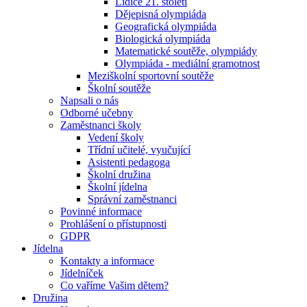
Lidice 21. století
Dějepisná olympiáda
Geografická olympiáda
Biologická olympiáda
Matematické soutěže, olympiády
Olympiáda - mediální gramotnost
Meziškolní sportovní soutěže
Školní soutěže
Napsali o nás
Odborné učebny
Zaměstnanci školy
Vedení školy
Třídní učitelé, vyučující
Asistenti pedagoga
Školní družina
Školní jídelna
Správní zaměstnanci
Povinné informace
Prohlášení o přístupnosti
GDPR
Jídelna
Kontakty a informace
Jídelníček
Co vaříme Vašim dětem?
Družina