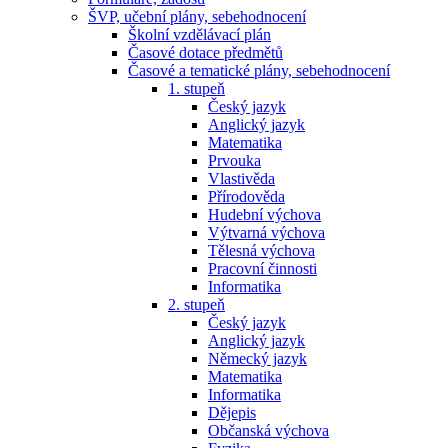
ŠVP, učební plány, sebehodnocení
Školní vzdělávací plán
Časové dotace předmětů
Časové a tematické plány, sebehodnocení
1. stupeň
Český jazyk
Anglický jazyk
Matematika
Prvouka
Vlastivěda
Přírodověda
Hudební výchova
Výtvarná výchova
Tělesná výchova
Pracovní činnosti
Informatika
2. stupeň
Český jazyk
Anglický jazyk
Německý jazyk
Matematika
Informatika
Dějepis
Občanská výchova