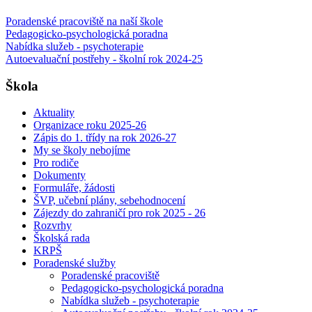
Poradenské pracoviště na naší škole
Pedagogicko-psychologická poradna
Nabídka služeb - psychoterapie
Autoevaluační postřehy - školní rok 2024-25
Škola
Aktuality
Organizace roku 2025-26
Zápis do 1. třídy na rok 2026-27
My se školy nebojíme
Pro rodiče
Dokumenty
Formuláře, žádosti
ŠVP, učební plány, sebehodnocení
Zájezdy do zahraničí pro rok 2025 - 26
Rozvrhy
Školská rada
KRPŠ
Poradenské služby
Poradenské pracoviště
Pedagogicko-psychologická poradna
Nabídka služeb - psychoterapie