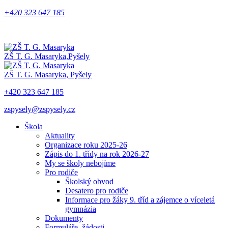
+420 323 647 185
ZŠ T. G. Masaryka,
Pyšely
ZŠ T. G. Masaryka,
Pyšely
+420 323 647 185
zspysely@zspysely.cz
Škola
Aktuality
Organizace roku 2025-26
Zápis do 1. třídy na rok 2026-27
My se školy nebojíme
Pro rodiče
Školský obvod
Desatero pro rodiče
Informace pro žáky 9. tříd a zájemce o víceletá
gymnázia
Dokumenty
Formuláře, žádosti