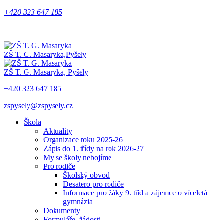
+420 323 647 185
ZŠ T. G. Masaryka,
Pyšely
ZŠ T. G. Masaryka,
Pyšely
+420 323 647 185
zspysely@zspysely.cz
Škola
Aktuality
Organizace roku 2025-26
Zápis do 1. třídy na rok 2026-27
My se školy nebojíme
Pro rodiče
Školský obvod
Desatero pro rodiče
Informace pro žáky 9. tříd a zájemce o víceletá
gymnázia
Dokumenty
Formuláře, žádosti