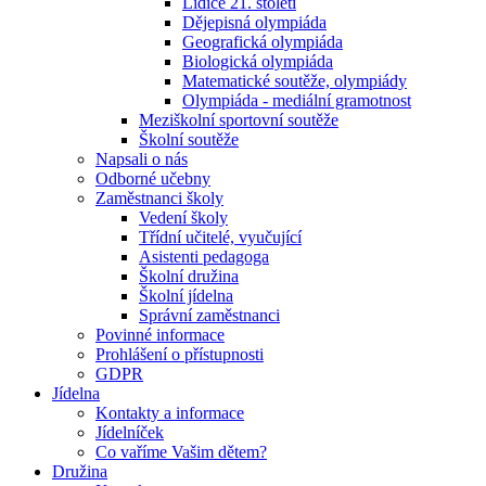
Lidice 21. století
Dějepisná olympiáda
Geografická olympiáda
Biologická olympiáda
Matematické soutěže, olympiády
Olympiáda - mediální gramotnost
Meziškolní sportovní soutěže
Školní soutěže
Napsali o nás
Odborné učebny
Zaměstnanci školy
Vedení školy
Třídní učitelé, vyučující
Asistenti pedagoga
Školní družina
Školní jídelna
Správní zaměstnanci
Povinné informace
Prohlášení o přístupnosti
GDPR
Jídelna
Kontakty a informace
Jídelníček
Co vaříme Vašim dětem?
Družina