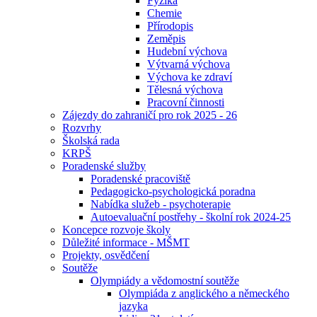
Fyzika
Chemie
Přírodopis
Zeměpis
Hudební výchova
Výtvarná výchova
Výchova ke zdraví
Tělesná výchova
Pracovní činnosti
Zájezdy do zahraničí pro rok 2025 - 26
Rozvrhy
Školská rada
KRPŠ
Poradenské služby
Poradenské pracoviště
Pedagogicko-psychologická poradna
Nabídka služeb - psychoterapie
Autoevaluační postřehy - školní rok 2024-25
Koncepce rozvoje školy
Důležité informace - MŠMT
Projekty, osvědčení
Soutěže
Olympiády a vědomostní soutěže
Olympiáda z anglického a německého
jazyka