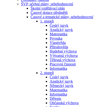
ŠVP, učební plány, sebehodnocení
Školní vzdělávací plán
Časové dotace předmětů
Časové a tematické plány, sebehodnocení
1. stupeň
Český jazyk
Anglický jazyk
Matematika
Prvouka
Vlastivěda
Přírodověda
Hudební výchova
Výtvarná výchova
Tělesná výchova
Pracovní činnosti
Informatika
2. stupeň
Český jazyk
Anglický jazyk
Německý jazyk
Matematika
Informatika
Dějepis
Občanská výchova