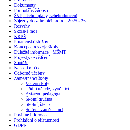
Dokumenty
Formuláře, žádosti
ŠVP, učební plány, sebehodnocení
Zájezdy do zahraničí pro rok 2025 - 26
Rozvrhy
Školská rada
KRPŠ
Poradenské služby
Koncepce rozvoje školy
Důležité informace - MŠMT
Projekty, osvědčení
Soutěže
Napsali o nás
Odborné učebny
Zaměstnanci školy
Vedení školy
Třídní učitelé, vyučující
Asistenti pedagoga
Školní družina
Školní jídelna
Správní zaměstnanci
Povinné informace
Prohlášení o přístupnosti
GDPR