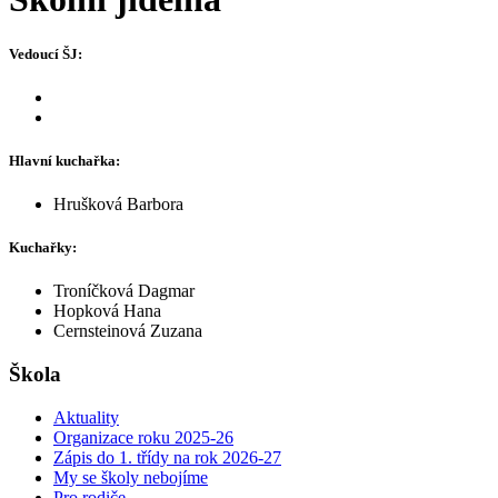
Vedoucí ŠJ:
Hlavní kuchařka:
Hrušková Barbora
Kuchařky:
Troníčková Dagmar
Hopková Hana
Cernsteinová Zuzana
Škola
Aktuality
Organizace roku 2025-26
Zápis do 1. třídy na rok 2026-27
My se školy nebojíme
Pro rodiče