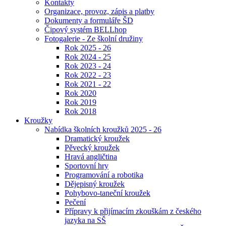
Kontakty
Organizace, provoz, zápis a platby
Dokumenty a formuláře ŠD
Čipový systém BELLhop
Fotogalerie - Ze školní družiny
Rok 2025 - 26
Rok 2024 - 25
Rok 2023 - 24
Rok 2022 - 23
Rok 2021 - 22
Rok 2020
Rok 2019
Rok 2018
Kroužky
Nabídka školních kroužků 2025 - 26
Dramatický kroužek
Pěvecký kroužek
Hravá angličtina
Sportovní hry
Programování a robotika
Dějepisný kroužek
Pohybovo-taneční kroužek
Pečení
Přípravy k přijímacím zkouškám z českého
jazyka na SŠ