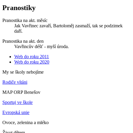
Pranostiky
Pranostika na akt. měsíc
Jak Vavřinec zavaří, Bartoloměj zasmaží, tak se podzimek
daří.
Pranostika na akt. den
Vavřincův déšť - myší úroda.
Web do roku 2011
Web do roku 2020
My se školy nebojíme
Rodiče vítáni
MAP ORP Benešov
Sportuj ve škole
Evropská unie
Ovoce, zelenina a mléko
Život dětem