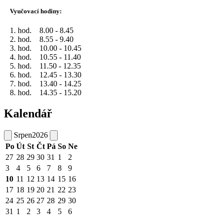
Vyučovací hodiny:
1. hod. 8.00 - 8.45
2. hod. 8.55 - 9.40
3. hod. 10.00 - 10.45
4. hod. 10.55 - 11.40
5. hod. 11.50 - 12.35
6. hod. 12.45 - 13.30
7. hod. 13.40 - 14.25
8. hod. 14.35 - 15.20
Kalendář
Srpen
2026
Po
Út
St
Čt
Pá
So
Ne
27
28
29
30
31
1
2
3
4
5
6
7
8
9
10
11
12
13
14
15
16
17
18
19
20
21
22
23
24
25
26
27
28
29
30
31
1
2
3
4
5
6