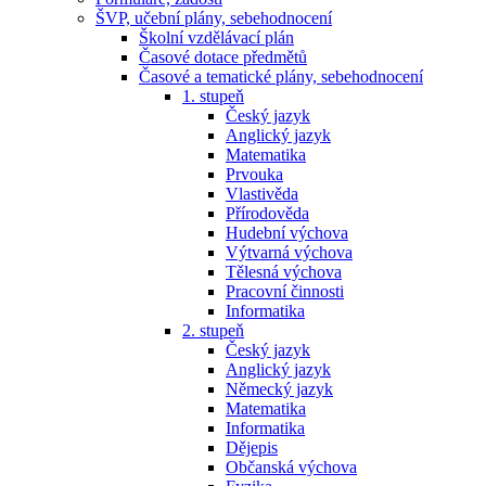
ŠVP, učební plány, sebehodnocení
Školní vzdělávací plán
Časové dotace předmětů
Časové a tematické plány, sebehodnocení
1. stupeň
Český jazyk
Anglický jazyk
Matematika
Prvouka
Vlastivěda
Přírodověda
Hudební výchova
Výtvarná výchova
Tělesná výchova
Pracovní činnosti
Informatika
2. stupeň
Český jazyk
Anglický jazyk
Německý jazyk
Matematika
Informatika
Dějepis
Občanská výchova