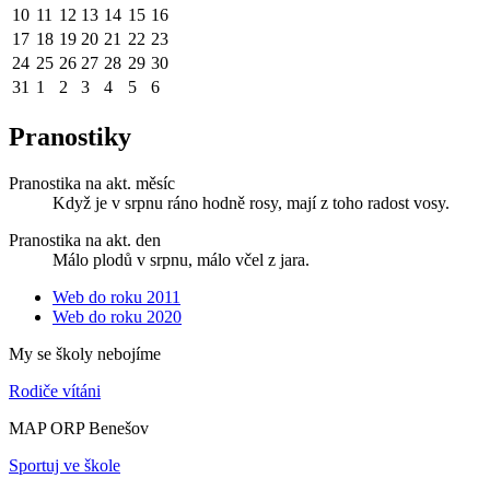
10
11
12
13
14
15
16
17
18
19
20
21
22
23
24
25
26
27
28
29
30
31
1
2
3
4
5
6
Pranostiky
Pranostika na akt. měsíc
Když je v srpnu ráno hodně rosy, mají z toho radost vosy.
Pranostika na akt. den
Málo plodů v srpnu, málo včel z jara.
Web do roku 2011
Web do roku 2020
My se školy nebojíme
Rodiče vítáni
MAP ORP Benešov
Sportuj ve škole