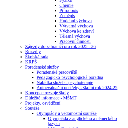
Fyzika
Chemie
Přírodopis
Zeměpis
Hudební výchova
Výtvarná výchova
Výchova ke zdraví
Tělesná výchova
Pracovní činnosti
Zájezdy do zahraničí pro rok 2025 - 26
Rozvrhy
Školská rada
KRPŠ
Poradenské služby
Poradenské pracoviště
Pedagogicko-psychologická poradna
Nabídka služeb - psychoterapie
Autoevaluační postřehy - školní rok 2024-25
Koncepce rozvoje školy
Důležité informace - MŠMT
Projekty, osvědčení
Soutěže
Olympiády a vědomostní soutěže
Olympiáda z anglického a německého
jazyka