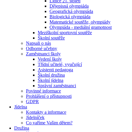
Lidice 21. století
Dějepisná olympiáda
Geografická olympiáda
Biologická olympiáda
Matematické soutěže, olympiády
Olympiáda - mediální gramotnost
Meziškolní sportovní soutěže
Školní soutěže
Napsali o nás
Odborné učebny
Zaměstnanci školy
Vedení školy
Třídní učitelé, vyučující
Asistenti pedagoga
Školní družina
Školní jídelna
Správní zaměstnanci
Povinné informace
Prohlášení o přístupnosti
GDPR
Jídelna
Kontakty a informace
Jídelníček
Co vaříme Vašim dětem?
Družina