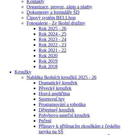
Kontakty
Organizace, provoz, zápis a platby
Dokumenty a formuláře ŠD
Čipový systém BELLhop
Fotogalerie - Ze školní družiny
Rok 2025 - 26
Rok 2024 - 25
Rok 2023 - 24
Rok 2022 - 23
Rok 2021 - 22
Rok 2020
Rok 2019
Rok 2018
Kroužky
Nabídka školních kroužků 2025 - 26
Dramatický kroužek
Pěvecký kroužek
Hravá angličtina
Sportovní hry
Programování a robotika
Dějepisný kroužek
Pohybovo-taneční kroužek
Pečení
Přípravy k přijímacím zkouškám z českého
jazyka na SŠ