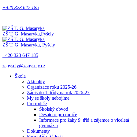
+420 323 647 185
ZŠ T. G. Masaryka,
Pyšely
ZŠ T. G. Masaryka,
Pyšely
+420 323 647 185
zspysely@zspysely.cz
Škola
Aktuality
Organizace roku 2025-26
Zápis do 1. třídy na rok 2026-27
My se školy nebojíme
Pro rodiče
Školský obvod
Desatero pro rodiče
Informace pro žáky 9. tříd a zájemce o víceletá
gymnázia
Dokumenty
Formuláře, žádosti