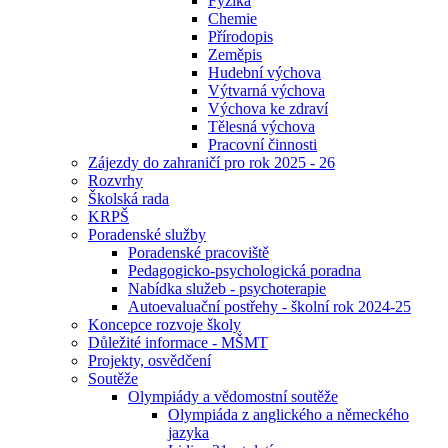
Fyzika
Chemie
Přírodopis
Zeměpis
Hudební výchova
Výtvarná výchova
Výchova ke zdraví
Tělesná výchova
Pracovní činnosti
Zájezdy do zahraničí pro rok 2025 - 26
Rozvrhy
Školská rada
KRPŠ
Poradenské služby
Poradenské pracoviště
Pedagogicko-psychologická poradna
Nabídka služeb - psychoterapie
Autoevaluační postřehy - školní rok 2024-25
Koncepce rozvoje školy
Důležité informace - MŠMT
Projekty, osvědčení
Soutěže
Olympiády a vědomostní soutěže
Olympiáda z anglického a německého
jazyka