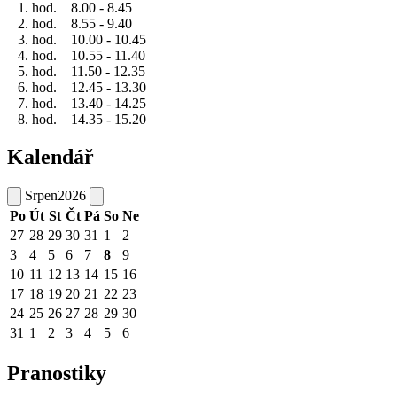
1. hod. 8.00 - 8.45
2. hod. 8.55 - 9.40
3. hod. 10.00 - 10.45
4. hod. 10.55 - 11.40
5. hod. 11.50 - 12.35
6. hod. 12.45 - 13.30
7. hod. 13.40 - 14.25
8. hod. 14.35 - 15.20
Kalendář
Srpen
2026
Po
Út
St
Čt
Pá
So
Ne
27
28
29
30
31
1
2
3
4
5
6
7
8
9
10
11
12
13
14
15
16
17
18
19
20
21
22
23
24
25
26
27
28
29
30
31
1
2
3
4
5
6
Pranostiky