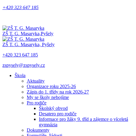
+420 323 647 185
ZŠ T. G. Masaryka,
Pyšely
ZŠ T. G. Masaryka,
Pyšely
+420 323 647 185
zspysely@zspysely.cz
Škola
Aktuality
Organizace roku 2025-26
Zápis do 1. třídy na rok 2026-27
My se školy nebojíme
Pro rodiče
Školský obvod
Desatero pro rodiče
Informace pro žáky 9. tříd a zájemce o víceletá
gymnázia
Dokumenty
Formuláře, žádosti