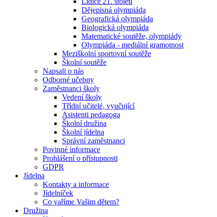
Lidice 21. století
Dějepisná olympiáda
Geografická olympiáda
Biologická olympiáda
Matematické soutěže, olympiády
Olympiáda - mediální gramotnost
Meziškolní sportovní soutěže
Školní soutěže
Napsali o nás
Odborné učebny
Zaměstnanci školy
Vedení školy
Třídní učitelé, vyučující
Asistenti pedagoga
Školní družina
Školní jídelna
Správní zaměstnanci
Povinné informace
Prohlášení o přístupnosti
GDPR
Jídelna
Kontakty a informace
Jídelníček
Co vaříme Vašim dětem?
Družina