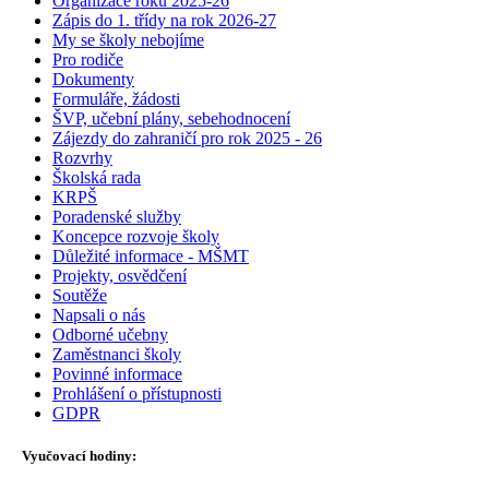
Organizace roku 2025-26
Zápis do 1. třídy na rok 2026-27
My se školy nebojíme
Pro rodiče
Dokumenty
Formuláře, žádosti
ŠVP, učební plány, sebehodnocení
Zájezdy do zahraničí pro rok 2025 - 26
Rozvrhy
Školská rada
KRPŠ
Poradenské služby
Koncepce rozvoje školy
Důležité informace - MŠMT
Projekty, osvědčení
Soutěže
Napsali o nás
Odborné učebny
Zaměstnanci školy
Povinné informace
Prohlášení o přístupnosti
GDPR
Vyučovací hodiny: