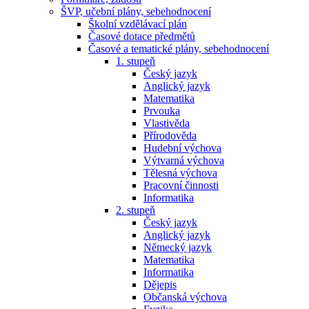
ŠVP, učební plány, sebehodnocení
Školní vzdělávací plán
Časové dotace předmětů
Časové a tematické plány, sebehodnocení
1. stupeň
Český jazyk
Anglický jazyk
Matematika
Prvouka
Vlastivěda
Přírodověda
Hudební výchova
Výtvarná výchova
Tělesná výchova
Pracovní činnosti
Informatika
2. stupeň
Český jazyk
Anglický jazyk
Německý jazyk
Matematika
Informatika
Dějepis
Občanská výchova