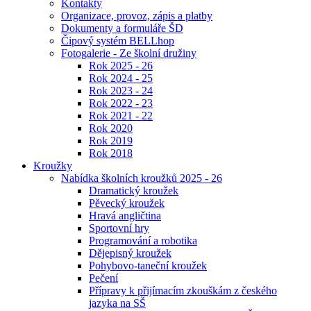
Kontakty
Organizace, provoz, zápis a platby
Dokumenty a formuláře ŠD
Čipový systém BELLhop
Fotogalerie - Ze školní družiny
Rok 2025 - 26
Rok 2024 - 25
Rok 2023 - 24
Rok 2022 - 23
Rok 2021 - 22
Rok 2020
Rok 2019
Rok 2018
Kroužky
Nabídka školních kroužků 2025 - 26
Dramatický kroužek
Pěvecký kroužek
Hravá angličtina
Sportovní hry
Programování a robotika
Dějepisný kroužek
Pohybovo-taneční kroužek
Pečení
Přípravy k přijímacím zkouškám z českého
jazyka na SŠ