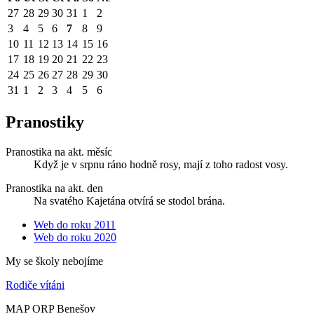
27
28
29
30
31
1
2
3
4
5
6
7
8
9
10
11
12
13
14
15
16
17
18
19
20
21
22
23
24
25
26
27
28
29
30
31
1
2
3
4
5
6
Pranostiky
Pranostika na akt. měsíc
Když je v srpnu ráno hodně rosy, mají z toho radost vosy.
Pranostika na akt. den
Na svatého Kajetána otvírá se stodol brána.
Web do roku 2011
Web do roku 2020
My se školy nebojíme
Rodiče vítáni
MAP ORP Benešov