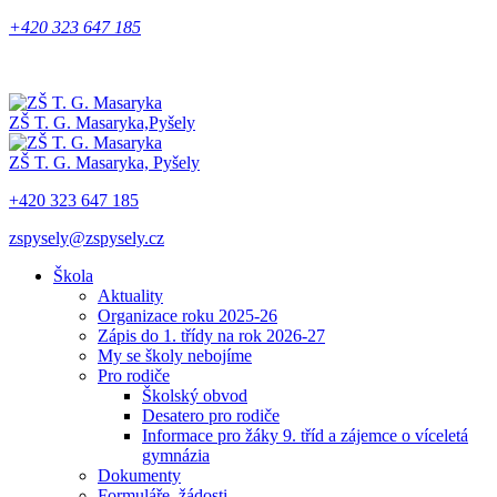
+420 323 647 185
ZŠ T. G. Masaryka,
Pyšely
ZŠ T. G. Masaryka,
Pyšely
+420 323 647 185
zspysely@zspysely.cz
Škola
Aktuality
Organizace roku 2025-26
Zápis do 1. třídy na rok 2026-27
My se školy nebojíme
Pro rodiče
Školský obvod
Desatero pro rodiče
Informace pro žáky 9. tříd a zájemce o víceletá
gymnázia
Dokumenty
Formuláře, žádosti