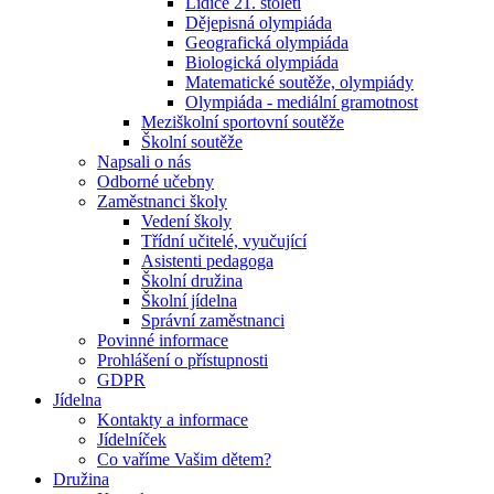
Lidice 21. století
Dějepisná olympiáda
Geografická olympiáda
Biologická olympiáda
Matematické soutěže, olympiády
Olympiáda - mediální gramotnost
Meziškolní sportovní soutěže
Školní soutěže
Napsali o nás
Odborné učebny
Zaměstnanci školy
Vedení školy
Třídní učitelé, vyučující
Asistenti pedagoga
Školní družina
Školní jídelna
Správní zaměstnanci
Povinné informace
Prohlášení o přístupnosti
GDPR
Jídelna
Kontakty a informace
Jídelníček
Co vaříme Vašim dětem?
Družina