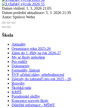
Datum vložení:
1. 3. 2026 21:05
Datum poslední aktualizace:
5. 3. 2026 21:39
Autor:
Správce Webu
Škola
Aktuality
Organizace roku 2025-26
Zápis do 1. třídy na rok 2026-27
My se školy nebojíme
Pro rodiče
Dokumenty
Formuláře, žádosti
ŠVP, učební plány, sebehodnocení
Zájezdy do zahraničí pro rok 2025 - 26
Rozvrhy
Školská rada
KRPŠ
Poradenské služby
Koncepce rozvoje školy
Důležité informace - MŠMT