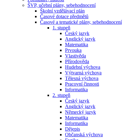
ŠVP, učební plány, sebehodnocení
Školní vzdělávací plán
Časové dotace předmětů
Časové a tematické plány, sebehodnocení
1. stupeň
Český jazyk
Anglický jazyk
Matematika
Prvouka
Vlastivěda
Přírodověda
Hudební výchova
Výtvarná výchova
Tělesná výchova
Pracovní činnosti
Informatika
2. stupeň
Český jazyk
Anglický jazyk
Německý jazyk
Matematika
Informatika
Dějepis
Občanská výchova