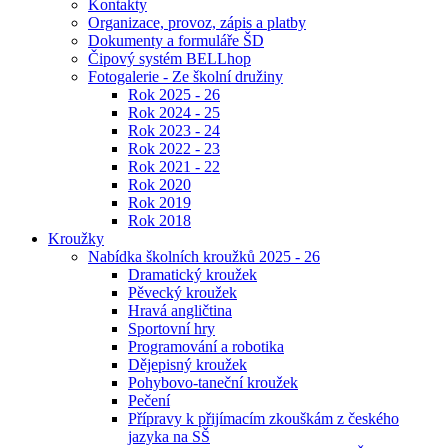
Kontakty
Organizace, provoz, zápis a platby
Dokumenty a formuláře ŠD
Čipový systém BELLhop
Fotogalerie - Ze školní družiny
Rok 2025 - 26
Rok 2024 - 25
Rok 2023 - 24
Rok 2022 - 23
Rok 2021 - 22
Rok 2020
Rok 2019
Rok 2018
Kroužky
Nabídka školních kroužků 2025 - 26
Dramatický kroužek
Pěvecký kroužek
Hravá angličtina
Sportovní hry
Programování a robotika
Dějepisný kroužek
Pohybovo-taneční kroužek
Pečení
Přípravy k přijímacím zkouškám z českého
jazyka na SŠ