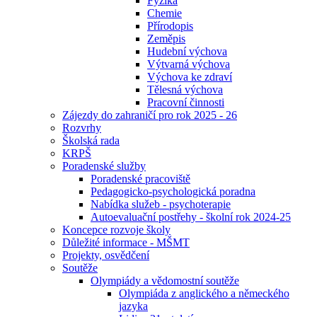
Fyzika
Chemie
Přírodopis
Zeměpis
Hudební výchova
Výtvarná výchova
Výchova ke zdraví
Tělesná výchova
Pracovní činnosti
Zájezdy do zahraničí pro rok 2025 - 26
Rozvrhy
Školská rada
KRPŠ
Poradenské služby
Poradenské pracoviště
Pedagogicko-psychologická poradna
Nabídka služeb - psychoterapie
Autoevaluační postřehy - školní rok 2024-25
Koncepce rozvoje školy
Důležité informace - MŠMT
Projekty, osvědčení
Soutěže
Olympiády a vědomostní soutěže
Olympiáda z anglického a německého
jazyka