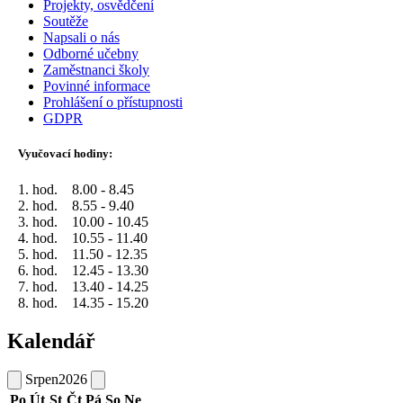
Projekty, osvědčení
Soutěže
Napsali o nás
Odborné učebny
Zaměstnanci školy
Povinné informace
Prohlášení o přístupnosti
GDPR
Vyučovací hodiny:
1. hod. 8.00 - 8.45
2. hod. 8.55 - 9.40
3. hod. 10.00 - 10.45
4. hod. 10.55 - 11.40
5. hod. 11.50 - 12.35
6. hod. 12.45 - 13.30
7. hod. 13.40 - 14.25
8. hod. 14.35 - 15.20
Kalendář
Srpen
2026
Po
Út
St
Čt
Pá
So
Ne