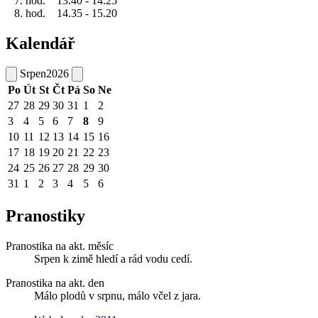
7. hod. 13.40 - 14.25
8. hod. 14.35 - 15.20
Kalendář
Srpen
2026
Po
Út
St
Čt
Pá
So
Ne
27
28
29
30
31
1
2
3
4
5
6
7
8
9
10
11
12
13
14
15
16
17
18
19
20
21
22
23
24
25
26
27
28
29
30
31
1
2
3
4
5
6
Pranostiky
Pranostika na akt. měsíc
Srpen k zimě hledí a rád vodu cedí.
Pranostika na akt. den
Málo plodů v srpnu, málo včel z jara.