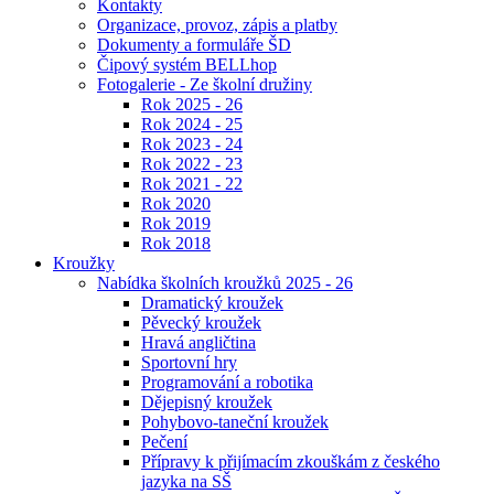
Kontakty
Organizace, provoz, zápis a platby
Dokumenty a formuláře ŠD
Čipový systém BELLhop
Fotogalerie - Ze školní družiny
Rok 2025 - 26
Rok 2024 - 25
Rok 2023 - 24
Rok 2022 - 23
Rok 2021 - 22
Rok 2020
Rok 2019
Rok 2018
Kroužky
Nabídka školních kroužků 2025 - 26
Dramatický kroužek
Pěvecký kroužek
Hravá angličtina
Sportovní hry
Programování a robotika
Dějepisný kroužek
Pohybovo-taneční kroužek
Pečení
Přípravy k přijímacím zkouškám z českého
jazyka na SŠ