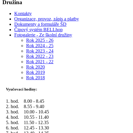
Družina
Kontakty
Organizace, provoz, zápis a platby
Dokumenty a formuláře ŠD
Čipový systém BELLhop
Fotogalerie - Ze školní družiny
Rok 2025 - 26
Rok 2024 - 25
Rok 2023 - 24
Rok 2022 - 23
Rok 2021 - 22
Rok 2020
Rok 2019
Rok 2018
Vyučovací hodiny:
1. hod. 8.00 - 8.45
2. hod. 8.55 - 9.40
3. hod. 10.00 - 10.45
4. hod. 10.55 - 11.40
5. hod. 11.50 - 12.35
6. hod. 12.45 - 13.30