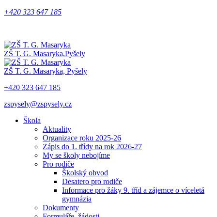
+420 323 647 185
ZŠ T. G. Masaryka,
Pyšely
ZŠ T. G. Masaryka,
Pyšely
+420 323 647 185
zspysely@zspysely.cz
Škola
Aktuality
Organizace roku 2025-26
Zápis do 1. třídy na rok 2026-27
My se školy nebojíme
Pro rodiče
Školský obvod
Desatero pro rodiče
Informace pro žáky 9. tříd a zájemce o víceletá
gymnázia
Dokumenty
Formuláře, žádosti