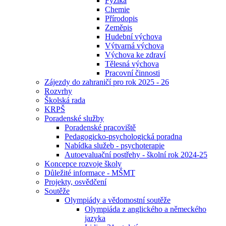
Fyzika
Chemie
Přírodopis
Zeměpis
Hudební výchova
Výtvarná výchova
Výchova ke zdraví
Tělesná výchova
Pracovní činnosti
Zájezdy do zahraničí pro rok 2025 - 26
Rozvrhy
Školská rada
KRPŠ
Poradenské služby
Poradenské pracoviště
Pedagogicko-psychologická poradna
Nabídka služeb - psychoterapie
Autoevaluační postřehy - školní rok 2024-25
Koncepce rozvoje školy
Důležité informace - MŠMT
Projekty, osvědčení
Soutěže
Olympiády a vědomostní soutěže
Olympiáda z anglického a německého
jazyka