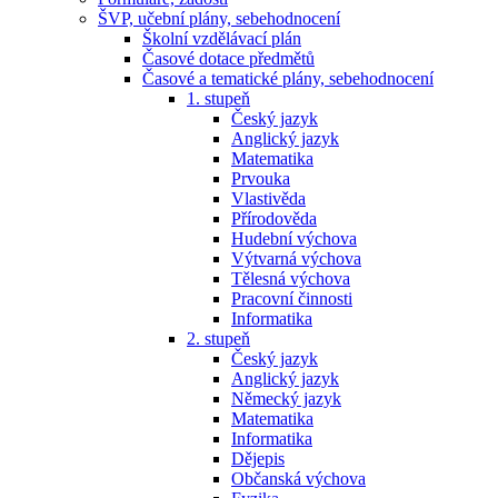
ŠVP, učební plány, sebehodnocení
Školní vzdělávací plán
Časové dotace předmětů
Časové a tematické plány, sebehodnocení
1. stupeň
Český jazyk
Anglický jazyk
Matematika
Prvouka
Vlastivěda
Přírodověda
Hudební výchova
Výtvarná výchova
Tělesná výchova
Pracovní činnosti
Informatika
2. stupeň
Český jazyk
Anglický jazyk
Německý jazyk
Matematika
Informatika
Dějepis
Občanská výchova