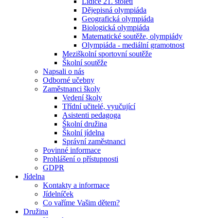
Lidice 21. století
Dějepisná olympiáda
Geografická olympiáda
Biologická olympiáda
Matematické soutěže, olympiády
Olympiáda - mediální gramotnost
Meziškolní sportovní soutěže
Školní soutěže
Napsali o nás
Odborné učebny
Zaměstnanci školy
Vedení školy
Třídní učitelé, vyučující
Asistenti pedagoga
Školní družina
Školní jídelna
Správní zaměstnanci
Povinné informace
Prohlášení o přístupnosti
GDPR
Jídelna
Kontakty a informace
Jídelníček
Co vaříme Vašim dětem?
Družina