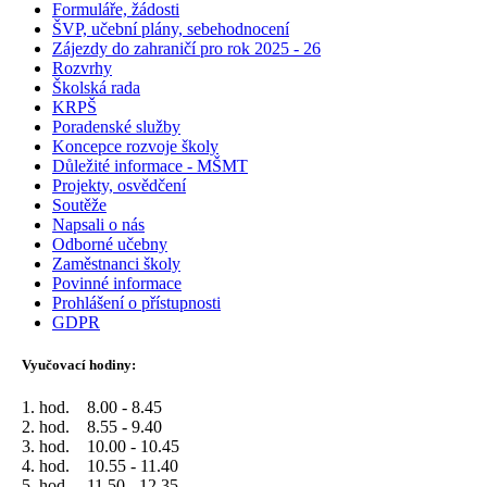
Formuláře, žádosti
ŠVP, učební plány, sebehodnocení
Zájezdy do zahraničí pro rok 2025 - 26
Rozvrhy
Školská rada
KRPŠ
Poradenské služby
Koncepce rozvoje školy
Důležité informace - MŠMT
Projekty, osvědčení
Soutěže
Napsali o nás
Odborné učebny
Zaměstnanci školy
Povinné informace
Prohlášení o přístupnosti
GDPR
Vyučovací hodiny:
1. hod. 8.00 - 8.45
2. hod. 8.55 - 9.40
3. hod. 10.00 - 10.45
4. hod. 10.55 - 11.40
5. hod. 11.50 - 12.35