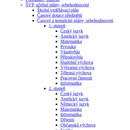
ŠVP, učební plány, sebehodnocení
Školní vzdělávací plán
Časové dotace předmětů
Časové a tematické plány, sebehodnocení
1. stupeň
Český jazyk
Anglický jazyk
Matematika
Prvouka
Vlastivěda
Přírodověda
Hudební výchova
Výtvarná výchova
Tělesná výchova
Pracovní činnosti
Informatika
2. stupeň
Český jazyk
Anglický jazyk
Německý jazyk
Matematika
Informatika
Dějepis
Občanská výchova