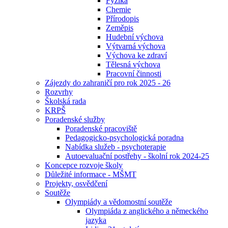
Fyzika
Chemie
Přírodopis
Zeměpis
Hudební výchova
Výtvarná výchova
Výchova ke zdraví
Tělesná výchova
Pracovní činnosti
Zájezdy do zahraničí pro rok 2025 - 26
Rozvrhy
Školská rada
KRPŠ
Poradenské služby
Poradenské pracoviště
Pedagogicko-psychologická poradna
Nabídka služeb - psychoterapie
Autoevaluační postřehy - školní rok 2024-25
Koncepce rozvoje školy
Důležité informace - MŠMT
Projekty, osvědčení
Soutěže
Olympiády a vědomostní soutěže
Olympiáda z anglického a německého
jazyka