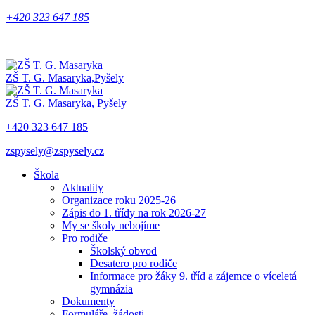
+420 323 647 185
ZŠ T. G. Masaryka,
Pyšely
ZŠ T. G. Masaryka,
Pyšely
+420 323 647 185
zspysely@zspysely.cz
Škola
Aktuality
Organizace roku 2025-26
Zápis do 1. třídy na rok 2026-27
My se školy nebojíme
Pro rodiče
Školský obvod
Desatero pro rodiče
Informace pro žáky 9. tříd a zájemce o víceletá
gymnázia
Dokumenty
Formuláře, žádosti