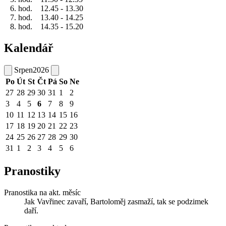
6. hod. 12.45 - 13.30
7. hod. 13.40 - 14.25
8. hod. 14.35 - 15.20
Kalendář
Srpen
2026
Po
Út
St
Čt
Pá
So
Ne
27
28
29
30
31
1
2
3
4
5
6
7
8
9
10
11
12
13
14
15
16
17
18
19
20
21
22
23
24
25
26
27
28
29
30
31
1
2
3
4
5
6
Pranostiky
Pranostika na akt. měsíc
Jak Vavřinec zavaří, Bartoloměj zasmaží, tak se podzimek
daří.