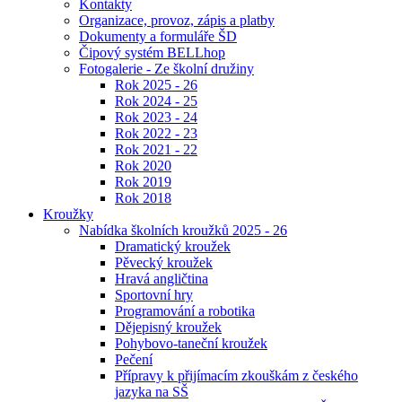
Kontakty
Organizace, provoz, zápis a platby
Dokumenty a formuláře ŠD
Čipový systém BELLhop
Fotogalerie - Ze školní družiny
Rok 2025 - 26
Rok 2024 - 25
Rok 2023 - 24
Rok 2022 - 23
Rok 2021 - 22
Rok 2020
Rok 2019
Rok 2018
Kroužky
Nabídka školních kroužků 2025 - 26
Dramatický kroužek
Pěvecký kroužek
Hravá angličtina
Sportovní hry
Programování a robotika
Dějepisný kroužek
Pohybovo-taneční kroužek
Pečení
Přípravy k přijímacím zkouškám z českého
jazyka na SŠ