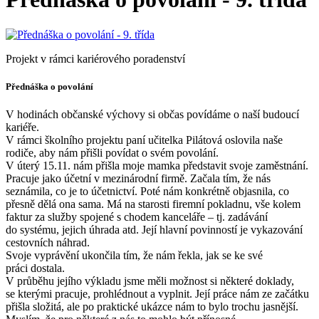
Projekt v rámci kariérového poradenství
Přednáška o povolání
V hodinách občanské výchovy si občas povídáme o naší budoucí
kariéře.
V rámci školního projektu paní učitelka Pilátová oslovila naše
rodiče, aby nám přišli povídat o svém povolání.
V úterý 15.11. nám přišla moje mamka představit svoje zaměstnání.
Pracuje jako účetní v mezinárodní firmě. Začala tím, že nás
seznámila, co je to účetnictví. Poté nám konkrétně objasnila, co
přesně dělá ona sama. Má na starosti firemní pokladnu, vše kolem
faktur za služby spojené s chodem kanceláře – tj. zadávání
do systému, jejich úhrada atd. Její hlavní povinností je vykazování
cestovních náhrad.
Svoje vyprávění ukončila tím, že nám řekla, jak se ke své
práci dostala.
V průběhu jejího výkladu jsme měli možnost si některé doklady,
se kterými pracuje, prohlédnout a vyplnit. Její práce nám ze začátku
přišla složitá, ale po praktické ukázce nám to bylo trochu jasnější.