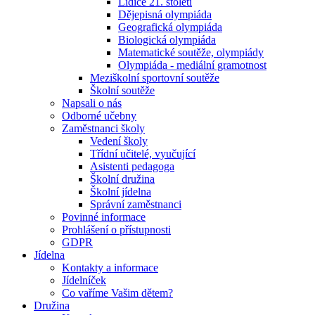
Lidice 21. století
Dějepisná olympiáda
Geografická olympiáda
Biologická olympiáda
Matematické soutěže, olympiády
Olympiáda - mediální gramotnost
Meziškolní sportovní soutěže
Školní soutěže
Napsali o nás
Odborné učebny
Zaměstnanci školy
Vedení školy
Třídní učitelé, vyučující
Asistenti pedagoga
Školní družina
Školní jídelna
Správní zaměstnanci
Povinné informace
Prohlášení o přístupnosti
GDPR
Jídelna
Kontakty a informace
Jídelníček
Co vaříme Vašim dětem?
Družina