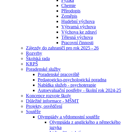
Fyzika
Chemie
Přírodopis
Zeměpis
Hudební výchova
Výtvarná výchova
Výchova ke zdraví
Tělesná výchova
Pracovní činnosti
Zájezdy do zahraničí pro rok 2025 - 26
Rozvrhy
Školská rada
KRPŠ
Poradenské služby
Poradenské pracoviště
Pedagogicko-psychologická poradna
Nabídka služeb - psychoterapie
Autoevaluační postřehy - školní rok 2024-25
Koncepce rozvoje školy
Důležité informace - MŠMT
Projekty, osvědčení
Soutěže
Olympiády a vědomostní soutěže
Olympiáda z anglického a německého
jazyka