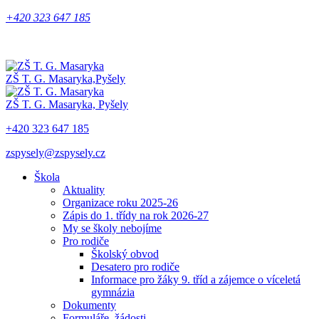
+420 323 647 185
ZŠ T. G. Masaryka,
Pyšely
ZŠ T. G. Masaryka,
Pyšely
+420 323 647 185
zspysely@zspysely.cz
Škola
Aktuality
Organizace roku 2025-26
Zápis do 1. třídy na rok 2026-27
My se školy nebojíme
Pro rodiče
Školský obvod
Desatero pro rodiče
Informace pro žáky 9. tříd a zájemce o víceletá
gymnázia
Dokumenty
Formuláře, žádosti