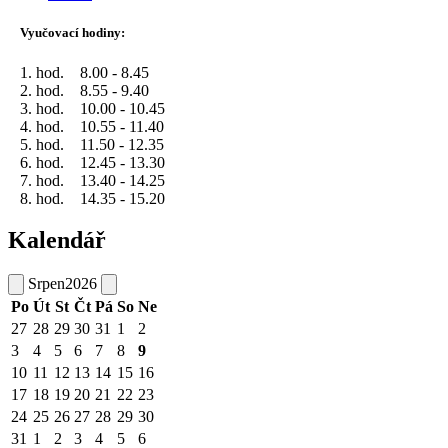
Vyučovací hodiny:
1. hod. 8.00 - 8.45
2. hod. 8.55 - 9.40
3. hod. 10.00 - 10.45
4. hod. 10.55 - 11.40
5. hod. 11.50 - 12.35
6. hod. 12.45 - 13.30
7. hod. 13.40 - 14.25
8. hod. 14.35 - 15.20
Kalendář
Srpen
2026
Po
Út
St
Čt
Pá
So
Ne
27
28
29
30
31
1
2
3
4
5
6
7
8
9
10
11
12
13
14
15
16
17
18
19
20
21
22
23
24
25
26
27
28
29
30
31
1
2
3
4
5
6