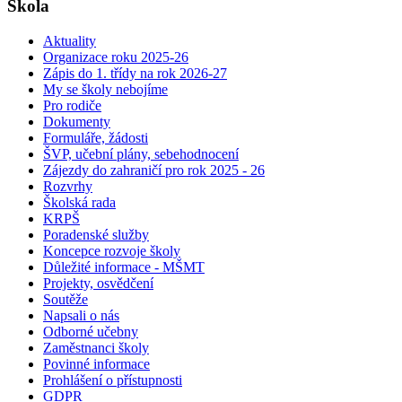
Škola
Aktuality
Organizace roku 2025-26
Zápis do 1. třídy na rok 2026-27
My se školy nebojíme
Pro rodiče
Dokumenty
Formuláře, žádosti
ŠVP, učební plány, sebehodnocení
Zájezdy do zahraničí pro rok 2025 - 26
Rozvrhy
Školská rada
KRPŠ
Poradenské služby
Koncepce rozvoje školy
Důležité informace - MŠMT
Projekty, osvědčení
Soutěže
Napsali o nás
Odborné učebny
Zaměstnanci školy
Povinné informace
Prohlášení o přístupnosti
GDPR