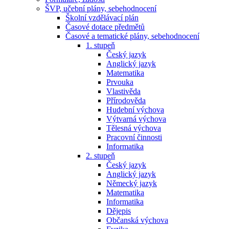
ŠVP, učební plány, sebehodnocení
Školní vzdělávací plán
Časové dotace předmětů
Časové a tematické plány, sebehodnocení
1. stupeň
Český jazyk
Anglický jazyk
Matematika
Prvouka
Vlastivěda
Přírodověda
Hudební výchova
Výtvarná výchova
Tělesná výchova
Pracovní činnosti
Informatika
2. stupeň
Český jazyk
Anglický jazyk
Německý jazyk
Matematika
Informatika
Dějepis
Občanská výchova