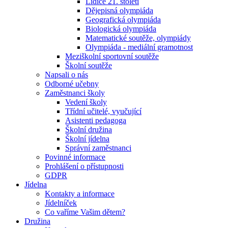
Lidice 21. století
Dějepisná olympiáda
Geografická olympiáda
Biologická olympiáda
Matematické soutěže, olympiády
Olympiáda - mediální gramotnost
Meziškolní sportovní soutěže
Školní soutěže
Napsali o nás
Odborné učebny
Zaměstnanci školy
Vedení školy
Třídní učitelé, vyučující
Asistenti pedagoga
Školní družina
Školní jídelna
Správní zaměstnanci
Povinné informace
Prohlášení o přístupnosti
GDPR
Jídelna
Kontakty a informace
Jídelníček
Co vaříme Vašim dětem?
Družina