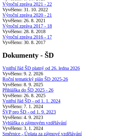
Výroční zpráva 2021 - 22
Vyvěšeno: 31. 10. 2022
Výroční zpráva 2020 - 21
Vyvěšeno: 26. 8. 2021
Výroční zpráva 2017 - 18
Vyvěšeno: 28. 8. 2018
Výroční zpráva 2016 - 17
Vyvěšeno: 30. 8. 2017
Dokumenty - ŠD
Vnitřní řád ŠD platný od 26. ledna 2026
Vyvěšeno: 9. 2. 2026
Roční tematický plán ŠD 2025-26
Vyvěšeno: 8. 9. 2025
Přihláška do ŠD 2025 - 26
Vyvěšeno: 26. 8. 2025
Vnitřní řád ŠD - od 1. 1. 2024
Vyvěšeno: 7. 1. 2024
ŠVP pro ŠD - od 1. 9. 2023
Vyvěšeno: 4. 9. 2023
Vyhláška o zájmovém vzdělávání
Vyvěšeno: 3. 1. 2024
Směrnice - Úplata za zájmové vzdělávání