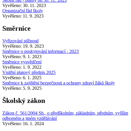
Školní řád - platný od 30. 11. 2023
Vyvěšeno: 30. 11. 2023
Organizační řád školy
Vyvěšeno: 11. 9. 2023
Směrnice
Vyřizování stížností
Vyvěšeno: 19. 9. 2023
Směrnice o poskytování informací - 2023
Vyvěšeno: 9. 1. 2023
Směrnice vysvědčení
Vyvěšeno: 1. 9. 2022
Vnitřní platový předpis 2025
Vyvěšeno: 6. 1. 2025
Směrnice k zajištění bezpečnosti a ochrany zdraví žáků školy
Vyvěšeno: 5. 9. 2025
Školský zákon
Zákon č. 561/2004 Sb., o předškolním, základním, středním, vyšším
odborném a jiném vzdělávání
Vyvěšeno: 16. 1. 2024