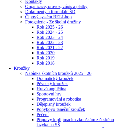
Kontakty
Organizace, provoz, zápis a platby
Dokumenty a formuláře ŠD
Čipový systém BELLhop
Fotogalerie - Ze školní družiny
Rok 2025 - 26
Rok 2024 - 25
Rok 2023 - 24
Rok 2022 - 23
Rok 2021 - 22
Rok 2020
Rok 2019
Rok 2018
Kroužky
Nabídka školních kroužků 2025 - 26
Dramatický kroužek
Pěvecký kroužek
Hravá angličtina
Sportovní hry
Programování a robotika
Dějepisný kroužek
Pohybovo-taneční kroužek
Pečení
Přípravy k přijímacím zkouškám z českého
jazyka na SŠ