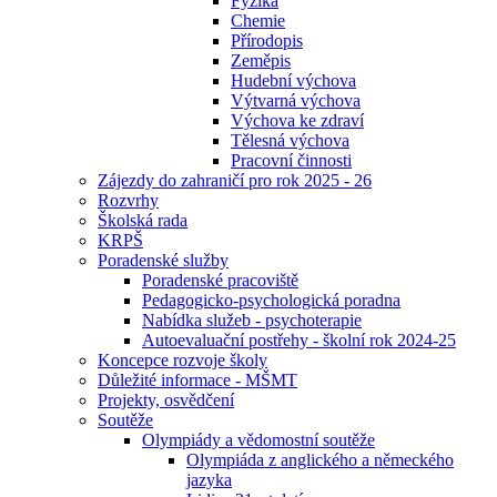
Fyzika
Chemie
Přírodopis
Zeměpis
Hudební výchova
Výtvarná výchova
Výchova ke zdraví
Tělesná výchova
Pracovní činnosti
Zájezdy do zahraničí pro rok 2025 - 26
Rozvrhy
Školská rada
KRPŠ
Poradenské služby
Poradenské pracoviště
Pedagogicko-psychologická poradna
Nabídka služeb - psychoterapie
Autoevaluační postřehy - školní rok 2024-25
Koncepce rozvoje školy
Důležité informace - MŠMT
Projekty, osvědčení
Soutěže
Olympiády a vědomostní soutěže
Olympiáda z anglického a německého
jazyka