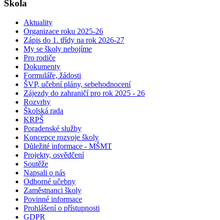
Škola
Aktuality
Organizace roku 2025-26
Zápis do 1. třídy na rok 2026-27
My se školy nebojíme
Pro rodiče
Dokumenty
Formuláře, žádosti
ŠVP, učební plány, sebehodnocení
Zájezdy do zahraničí pro rok 2025 - 26
Rozvrhy
Školská rada
KRPŠ
Poradenské služby
Koncepce rozvoje školy
Důležité informace - MŠMT
Projekty, osvědčení
Soutěže
Napsali o nás
Odborné učebny
Zaměstnanci školy
Povinné informace
Prohlášení o přístupnosti
GDPR