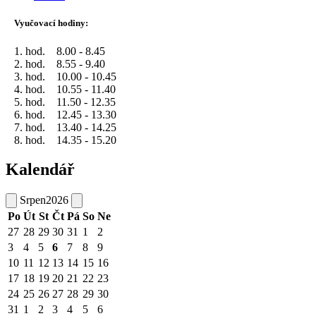
Vyučovací hodiny:
1. hod. 8.00 - 8.45
2. hod. 8.55 - 9.40
3. hod. 10.00 - 10.45
4. hod. 10.55 - 11.40
5. hod. 11.50 - 12.35
6. hod. 12.45 - 13.30
7. hod. 13.40 - 14.25
8. hod. 14.35 - 15.20
Kalendář
Srpen
2026
Po
Út
St
Čt
Pá
So
Ne
27
28
29
30
31
1
2
3
4
5
6
7
8
9
10
11
12
13
14
15
16
17
18
19
20
21
22
23
24
25
26
27
28
29
30
31
1
2
3
4
5
6