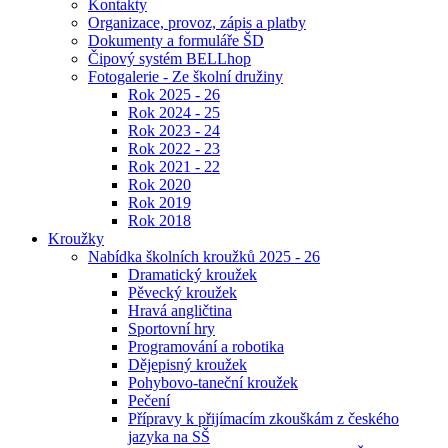
Kontakty
Organizace, provoz, zápis a platby
Dokumenty a formuláře ŠD
Čipový systém BELLhop
Fotogalerie - Ze školní družiny
Rok 2025 - 26
Rok 2024 - 25
Rok 2023 - 24
Rok 2022 - 23
Rok 2021 - 22
Rok 2020
Rok 2019
Rok 2018
Kroužky
Nabídka školních kroužků 2025 - 26
Dramatický kroužek
Pěvecký kroužek
Hravá angličtina
Sportovní hry
Programování a robotika
Dějepisný kroužek
Pohybovo-taneční kroužek
Pečení
Přípravy k přijímacím zkouškám z českého
jazyka na SŠ