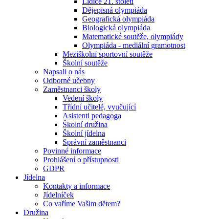
Lidice 21. století
Dějepisná olympiáda
Geografická olympiáda
Biologická olympiáda
Matematické soutěže, olympiády
Olympiáda - mediální gramotnost
Meziškolní sportovní soutěže
Školní soutěže
Napsali o nás
Odborné učebny
Zaměstnanci školy
Vedení školy
Třídní učitelé, vyučující
Asistenti pedagoga
Školní družina
Školní jídelna
Správní zaměstnanci
Povinné informace
Prohlášení o přístupnosti
GDPR
Jídelna
Kontakty a informace
Jídelníček
Co vaříme Vašim dětem?
Družina