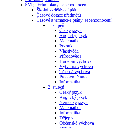
ŠVP, učební plány, sebehodnocení
Školní vzdělávací plán
Časové dotace předmětů
Časové a tematické plány, sebehodnocení
1. stupeň
Český jazyk
Anglický jazyk
Matematika
Prvouka
Vlastivěda
Přírodověda
Hudební výchova
Výtvarná výchova
Tělesná výchova
Pracovní činnosti
Informatika
2. stupeň
Český jazyk
Anglický jazyk
Německý jazyk
Matematika
Informatika
Dějepis
Občanská výchova