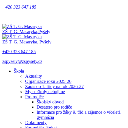
+420 323 647 185
ZŠ T. G. Masaryka,
Pyšely
ZŠ T. G. Masaryka,
Pyšely
+420 323 647 185
zspysely@zspysely.cz
Škola
Aktuality
Organizace roku 2025-26
Zápis do 1. třídy na rok 2026-27
My se školy nebojíme
Pro rodiče
Školský obvod
Desatero pro rodiče
Informace pro žáky 9. tříd a zájemce o víceletá
gymnázia
Dokumenty
Formuláře, žádosti