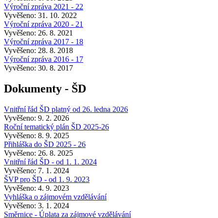
Výroční zpráva 2021 - 22
Vyvěšeno: 31. 10. 2022
Výroční zpráva 2020 - 21
Vyvěšeno: 26. 8. 2021
Výroční zpráva 2017 - 18
Vyvěšeno: 28. 8. 2018
Výroční zpráva 2016 - 17
Vyvěšeno: 30. 8. 2017
Dokumenty - ŠD
Vnitřní řád ŠD platný od 26. ledna 2026
Vyvěšeno: 9. 2. 2026
Roční tematický plán ŠD 2025-26
Vyvěšeno: 8. 9. 2025
Přihláška do ŠD 2025 - 26
Vyvěšeno: 26. 8. 2025
Vnitřní řád ŠD - od 1. 1. 2024
Vyvěšeno: 7. 1. 2024
ŠVP pro ŠD - od 1. 9. 2023
Vyvěšeno: 4. 9. 2023
Vyhláška o zájmovém vzdělávání
Vyvěšeno: 3. 1. 2024
Směrnice - Úplata za zájmové vzdělávání