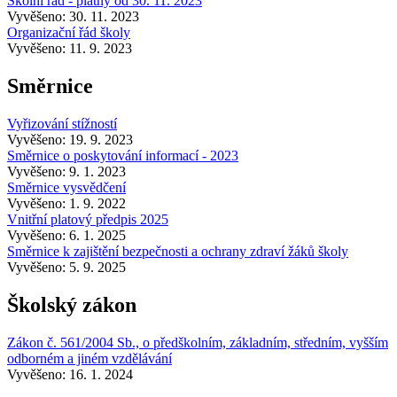
Školní řád - platný od 30. 11. 2023
Vyvěšeno: 30. 11. 2023
Organizační řád školy
Vyvěšeno: 11. 9. 2023
Směrnice
Vyřizování stížností
Vyvěšeno: 19. 9. 2023
Směrnice o poskytování informací - 2023
Vyvěšeno: 9. 1. 2023
Směrnice vysvědčení
Vyvěšeno: 1. 9. 2022
Vnitřní platový předpis 2025
Vyvěšeno: 6. 1. 2025
Směrnice k zajištění bezpečnosti a ochrany zdraví žáků školy
Vyvěšeno: 5. 9. 2025
Školský zákon
Zákon č. 561/2004 Sb., o předškolním, základním, středním, vyšším
odborném a jiném vzdělávání
Vyvěšeno: 16. 1. 2024