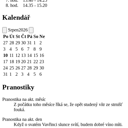
7. hod. 13.40 - 14.25
8. hod. 14.35 - 15.20
Kalendář
Srpen
2026
Po
Út
St
Čt
Pá
So
Ne
27
28
29
30
31
1
2
3
4
5
6
7
8
9
10
11
12
13
14
15
16
17
18
19
20
21
22
23
24
25
26
27
28
29
30
31
1
2
3
4
5
6
Pranostiky
Pranostika na akt. měsíc
Z počátku toho měsíce říká se, že opět studený vítr ze strnišť
fouká.
Pranostika na akt. den
Když o svatém Vavřinci slunce svítí, budem dobré víno míti.