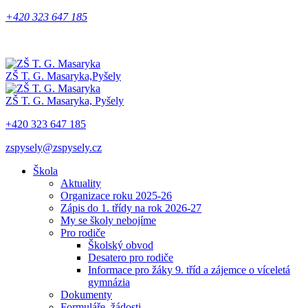
+420 323 647 185
ZŠ T. G. Masaryka,
Pyšely
ZŠ T. G. Masaryka,
Pyšely
+420 323 647 185
zspysely@zspysely.cz
Škola
Aktuality
Organizace roku 2025-26
Zápis do 1. třídy na rok 2026-27
My se školy nebojíme
Pro rodiče
Školský obvod
Desatero pro rodiče
Informace pro žáky 9. tříd a zájemce o víceletá
gymnázia
Dokumenty
Formuláře, žádosti