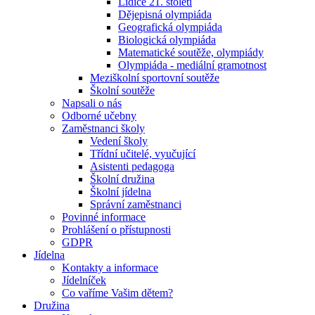
Lidice 21. století
Dějepisná olympiáda
Geografická olympiáda
Biologická olympiáda
Matematické soutěže, olympiády
Olympiáda - mediální gramotnost
Meziškolní sportovní soutěže
Školní soutěže
Napsali o nás
Odborné učebny
Zaměstnanci školy
Vedení školy
Třídní učitelé, vyučující
Asistenti pedagoga
Školní družina
Školní jídelna
Správní zaměstnanci
Povinné informace
Prohlášení o přístupnosti
GDPR
Jídelna
Kontakty a informace
Jídelníček
Co vaříme Vašim dětem?
Družina