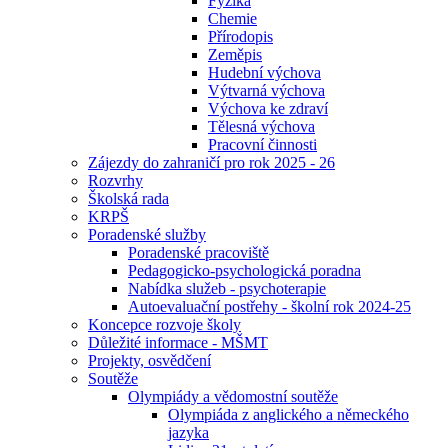
Fyzika
Chemie
Přírodopis
Zeměpis
Hudební výchova
Výtvarná výchova
Výchova ke zdraví
Tělesná výchova
Pracovní činnosti
Zájezdy do zahraničí pro rok 2025 - 26
Rozvrhy
Školská rada
KRPŠ
Poradenské služby
Poradenské pracoviště
Pedagogicko-psychologická poradna
Nabídka služeb - psychoterapie
Autoevaluační postřehy - školní rok 2024-25
Koncepce rozvoje školy
Důležité informace - MŠMT
Projekty, osvědčení
Soutěže
Olympiády a vědomostní soutěže
Olympiáda z anglického a německého
jazyka