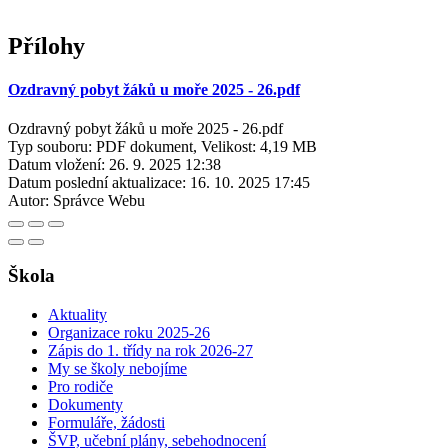
Přílohy
Ozdravný pobyt žáků u moře 2025 - 26.pdf
Ozdravný pobyt žáků u moře 2025 - 26.pdf
Typ souboru: PDF dokument, Velikost: 4,19 MB
Datum vložení:
26. 9. 2025 12:38
Datum poslední aktualizace:
16. 10. 2025 17:45
Autor:
Správce Webu
Škola
Aktuality
Organizace roku 2025-26
Zápis do 1. třídy na rok 2026-27
My se školy nebojíme
Pro rodiče
Dokumenty
Formuláře, žádosti
ŠVP, učební plány, sebehodnocení