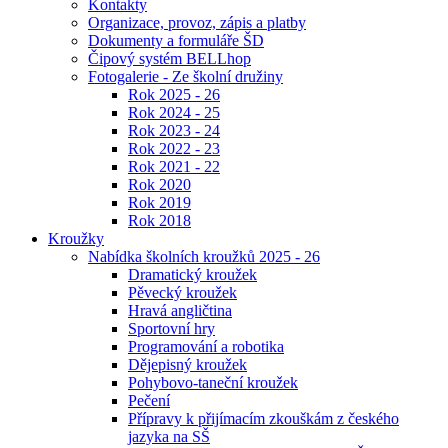
Kontakty
Organizace, provoz, zápis a platby
Dokumenty a formuláře ŠD
Čipový systém BELLhop
Fotogalerie - Ze školní družiny
Rok 2025 - 26
Rok 2024 - 25
Rok 2023 - 24
Rok 2022 - 23
Rok 2021 - 22
Rok 2020
Rok 2019
Rok 2018
Kroužky
Nabídka školních kroužků 2025 - 26
Dramatický kroužek
Pěvecký kroužek
Hravá angličtina
Sportovní hry
Programování a robotika
Dějepisný kroužek
Pohybovo-taneční kroužek
Pečení
Přípravy k přijímacím zkouškám z českého
jazyka na SŠ