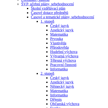
ŠVP, učební plány, sebehodnocení
Školní vzdělávací plán
Časové dotace předmětů
Časové a tematické plány, sebehodnocení
1. stupeň
Český jazyk
Anglický jazyk
Matematika
Prvouka
Vlastivěda
Přírodověda
Hudební výchova
Výtvarná výchova
Tělesná výchova
Pracovní činnosti
Informatika
2. stupeň
Český jazyk
Anglický jazyk
Německý jazyk
Matematika
Informatika
Dějepis
Občanská výchova