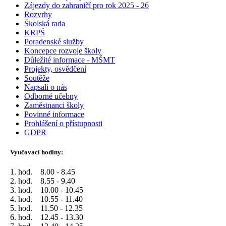
Zájezdy do zahraničí pro rok 2025 - 26
Rozvrhy
Školská rada
KRPŠ
Poradenské služby
Koncepce rozvoje školy
Důležité informace - MŠMT
Projekty, osvědčení
Soutěže
Napsali o nás
Odborné učebny
Zaměstnanci školy
Povinné informace
Prohlášení o přístupnosti
GDPR
Vyučovací hodiny:
1. hod. 8.00 - 8.45
2. hod. 8.55 - 9.40
3. hod. 10.00 - 10.45
4. hod. 10.55 - 11.40
5. hod. 11.50 - 12.35
6. hod. 12.45 - 13.30