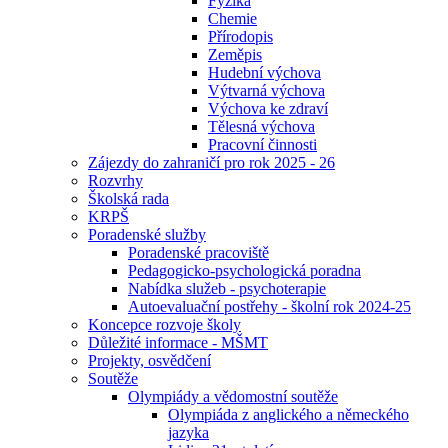
Fyzika
Chemie
Přírodopis
Zeměpis
Hudební výchova
Výtvarná výchova
Výchova ke zdraví
Tělesná výchova
Pracovní činnosti
Zájezdy do zahraničí pro rok 2025 - 26
Rozvrhy
Školská rada
KRPŠ
Poradenské služby
Poradenské pracoviště
Pedagogicko-psychologická poradna
Nabídka služeb - psychoterapie
Autoevaluační postřehy - školní rok 2024-25
Koncepce rozvoje školy
Důležité informace - MŠMT
Projekty, osvědčení
Soutěže
Olympiády a vědomostní soutěže
Olympiáda z anglického a německého
jazyka