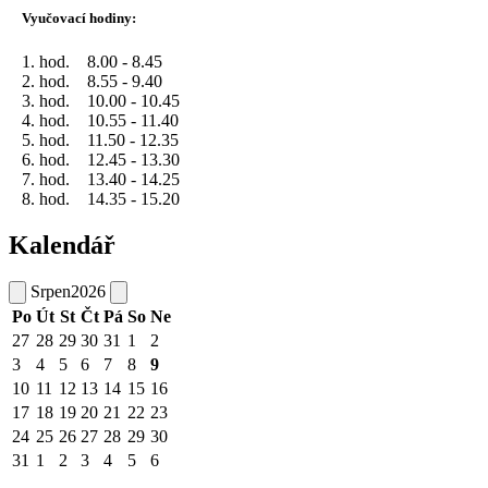
Vyučovací hodiny:
1. hod. 8.00 - 8.45
2. hod. 8.55 - 9.40
3. hod. 10.00 - 10.45
4. hod. 10.55 - 11.40
5. hod. 11.50 - 12.35
6. hod. 12.45 - 13.30
7. hod. 13.40 - 14.25
8. hod. 14.35 - 15.20
Kalendář
Srpen
2026
Po
Út
St
Čt
Pá
So
Ne
27
28
29
30
31
1
2
3
4
5
6
7
8
9
10
11
12
13
14
15
16
17
18
19
20
21
22
23
24
25
26
27
28
29
30
31
1
2
3
4
5
6