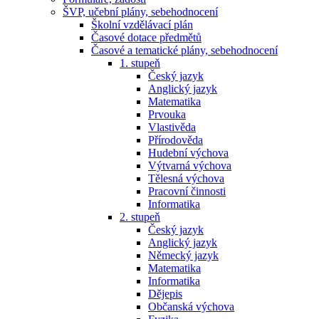
ŠVP, učební plány, sebehodnocení
Školní vzdělávací plán
Časové dotace předmětů
Časové a tematické plány, sebehodnocení
1. stupeň
Český jazyk
Anglický jazyk
Matematika
Prvouka
Vlastivěda
Přírodověda
Hudební výchova
Výtvarná výchova
Tělesná výchova
Pracovní činnosti
Informatika
2. stupeň
Český jazyk
Anglický jazyk
Německý jazyk
Matematika
Informatika
Dějepis
Občanská výchova