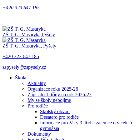
+420 323 647 185
ZŠ T. G. Masaryka,
Pyšely
ZŠ T. G. Masaryka,
Pyšely
+420 323 647 185
zspysely@zspysely.cz
Škola
Aktuality
Organizace roku 2025-26
Zápis do 1. třídy na rok 2026-27
My se školy nebojíme
Pro rodiče
Školský obvod
Desatero pro rodiče
Informace pro žáky 9. tříd a zájemce o víceletá
gymnázia
Dokumenty
Formuláře, žádosti