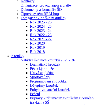
Kontakty
Organizace, provoz, zápis a platby
Dokumenty a formuláře ŠD
Čipový systém BELLhop
Fotogalerie - Ze školní družiny
Rok 2025 - 26
Rok 2024 - 25
Rok 2023 - 24
Rok 2022 - 23
Rok 2021 - 22
Rok 2020
Rok 2019
Rok 2018
Kroužky
Nabídka školních kroužků 2025 - 26
Dramatický kroužek
Pěvecký kroužek
Hravá angličtina
Sportovní hry
Programování a robotika
Dějepisný kroužek
Pohybovo-taneční kroužek
Pečení
Přípravy k přijímacím zkouškám z českého
jazyka na SŠ