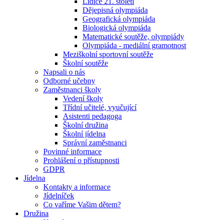
Lidice 21. století
Dějepisná olympiáda
Geografická olympiáda
Biologická olympiáda
Matematické soutěže, olympiády
Olympiáda - mediální gramotnost
Meziškolní sportovní soutěže
Školní soutěže
Napsali o nás
Odborné učebny
Zaměstnanci školy
Vedení školy
Třídní učitelé, vyučující
Asistenti pedagoga
Školní družina
Školní jídelna
Správní zaměstnanci
Povinné informace
Prohlášení o přístupnosti
GDPR
Jídelna
Kontakty a informace
Jídelníček
Co vaříme Vašim dětem?
Družina