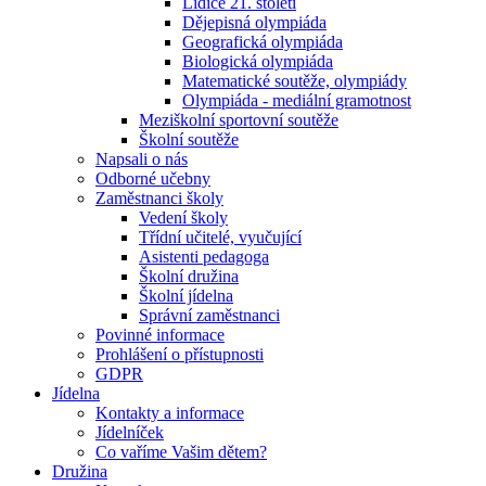
Lidice 21. století
Dějepisná olympiáda
Geografická olympiáda
Biologická olympiáda
Matematické soutěže, olympiády
Olympiáda - mediální gramotnost
Meziškolní sportovní soutěže
Školní soutěže
Napsali o nás
Odborné učebny
Zaměstnanci školy
Vedení školy
Třídní učitelé, vyučující
Asistenti pedagoga
Školní družina
Školní jídelna
Správní zaměstnanci
Povinné informace
Prohlášení o přístupnosti
GDPR
Jídelna
Kontakty a informace
Jídelníček
Co vaříme Vašim dětem?
Družina