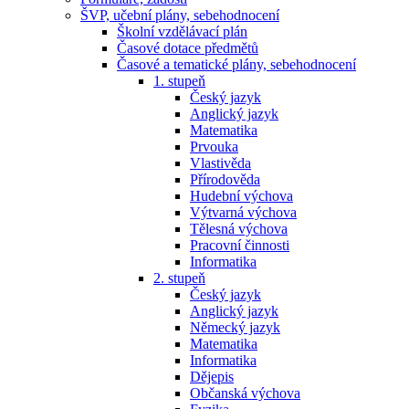
ŠVP, učební plány, sebehodnocení
Školní vzdělávací plán
Časové dotace předmětů
Časové a tematické plány, sebehodnocení
1. stupeň
Český jazyk
Anglický jazyk
Matematika
Prvouka
Vlastivěda
Přírodověda
Hudební výchova
Výtvarná výchova
Tělesná výchova
Pracovní činnosti
Informatika
2. stupeň
Český jazyk
Anglický jazyk
Německý jazyk
Matematika
Informatika
Dějepis
Občanská výchova