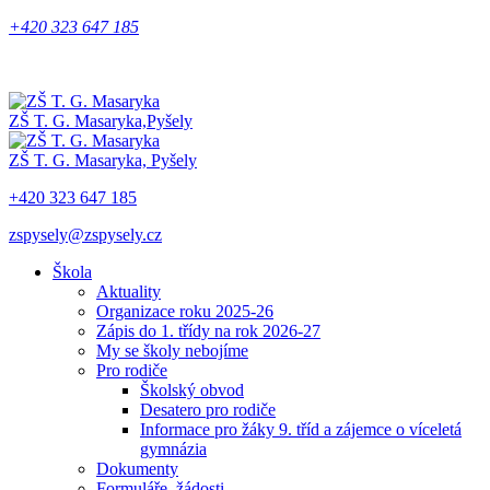
+420 323 647 185
ZŠ T. G. Masaryka,
Pyšely
ZŠ T. G. Masaryka,
Pyšely
+420 323 647 185
zspysely@zspysely.cz
Škola
Aktuality
Organizace roku 2025-26
Zápis do 1. třídy na rok 2026-27
My se školy nebojíme
Pro rodiče
Školský obvod
Desatero pro rodiče
Informace pro žáky 9. tříd a zájemce o víceletá
gymnázia
Dokumenty
Formuláře, žádosti