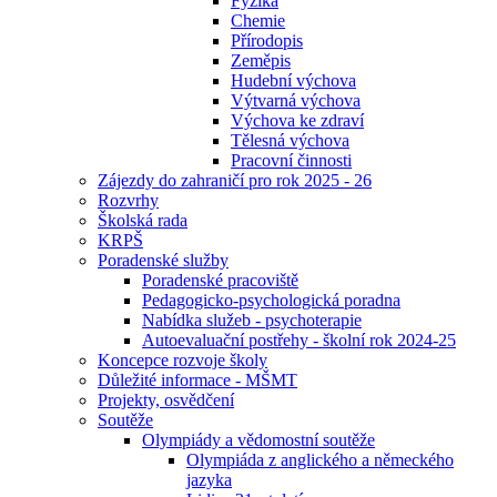
Fyzika
Chemie
Přírodopis
Zeměpis
Hudební výchova
Výtvarná výchova
Výchova ke zdraví
Tělesná výchova
Pracovní činnosti
Zájezdy do zahraničí pro rok 2025 - 26
Rozvrhy
Školská rada
KRPŠ
Poradenské služby
Poradenské pracoviště
Pedagogicko-psychologická poradna
Nabídka služeb - psychoterapie
Autoevaluační postřehy - školní rok 2024-25
Koncepce rozvoje školy
Důležité informace - MŠMT
Projekty, osvědčení
Soutěže
Olympiády a vědomostní soutěže
Olympiáda z anglického a německého
jazyka