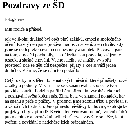
Pozdravy ze ŠD
- fotogalerie
Milí rodiče a přátelé,
rok ve školní družině byl opět plný zážitků, emocí a společného
učení. Každý den jsme prožívali radost, nadšení, ale i chvíle, kdy
jsme se učili překonávat menší neshody a smutek. Pracovali jsme
na tom, aby děti pochopily, jak důležitá jsou pravidla, vzájemný
respekt a slušné chování. Vychovatelky se snažily vytvořit
prostředí, kde se děti cítí bezpečně, přijaty a kde si váží jeden
druhého. Věříme, že se nám to i podařilo.
Celý rok byl rozdělen do tematických měsíců, které přinášely nové
zážitky a podněty. V září jsme se seznamovali a společně tvořili
pravidla soužití. Podzim patřil sběru přírodnin, výrobě dekorací
a poznávání světa kolem nás. Zima byla ve znamení pohádek, her
na sněhu a péče o ptáčky. V prosinci jsme zdobili třídu a povídali si
o vánočních tradicích. Jaro přineslo návštěvy knihovny, ekologické
projekty a hry v přírodě. Květen byl věnován rodině, tvoření dárků
pro maminky a poznávání bylinek. Červen završily soutěže, letní
tvoření a povídání o nadcházejících prázdninách.