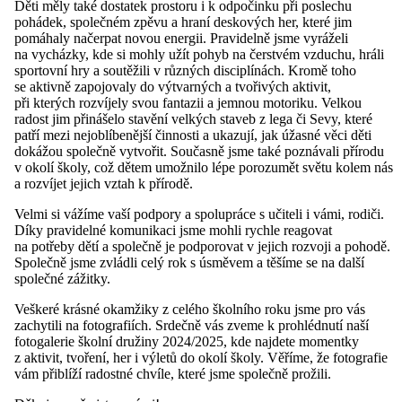
Děti měly také dostatek prostoru i k odpočinku při poslechu
pohádek, společném zpěvu a hraní deskových her, které jim
pomáhaly načerpat novou energii. Pravidelně jsme vyráželi
na vycházky, kde si mohly užít pohyb na čerstvém vzduchu, hráli
sportovní hry a soutěžili v různých disciplínách. Kromě toho
se aktivně zapojovaly do výtvarných a tvořivých aktivit,
při kterých rozvíjely svou fantazii a jemnou motoriku. Velkou
radost jim přinášelo stavění velkých staveb z lega či Sevy, které
patří mezi nejoblíbenější činnosti a ukazují, jak úžasné věci děti
dokážou společně vytvořit. Současně jsme také poznávali přírodu
v okolí školy, což dětem umožnilo lépe porozumět světu kolem nás
a rozvíjet jejich vztah k přírodě.
Velmi si vážíme vaší podpory a spolupráce s učiteli i vámi, rodiči.
Díky pravidelné komunikaci jsme mohli rychle reagovat
na potřeby dětí a společně je podporovat v jejich rozvoji a pohodě.
Společně jsme zvládli celý rok s úsměvem a těšíme se na další
společné zážitky.
Veškeré krásné okamžiky z celého školního roku jsme pro vás
zachytili na fotografiích. Srdečně vás zveme k prohlédnutí naší
fotogalerie školní družiny 2024/2025, kde najdete momentky
z aktivit, tvoření, her i výletů do okolí školy. Věříme, že fotografie
vám přiblíží radostné chvíle, které jsme společně prožili.