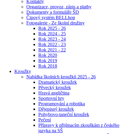
Kontakty
Organizace, provoz, zápis a platby
Dokumenty a formuláře ŠD
Čipový systém BELLhop
Fotogalerie - Ze školní družiny
Rok 2025 - 26
Rok 2024 - 25
Rok 2023 - 24
Rok 2022 - 23
Rok 2021 - 22
Rok 2020
Rok 2019
Rok 2018
Kroužky
Nabídka školních kroužků 2025 - 26
Dramatický kroužek
Pěvecký kroužek
Hravá angličtina
Sportovní hry
Programování a robotika
Dějepisný kroužek
Pohybovo-taneční kroužek
Pečení
Přípravy k přijímacím zkouškám z českého
jazyka na SŠ