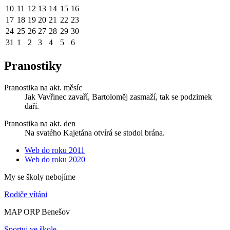
10
11
12
13
14
15
16
17
18
19
20
21
22
23
24
25
26
27
28
29
30
31
1
2
3
4
5
6
Pranostiky
Pranostika na akt. měsíc
Jak Vavřinec zavaří, Bartoloměj zasmaží, tak se podzimek
daří.
Pranostika na akt. den
Na svatého Kajetána otvírá se stodol brána.
Web do roku 2011
Web do roku 2020
My se školy nebojíme
Rodiče vítáni
MAP ORP Benešov
Sportuj ve škole